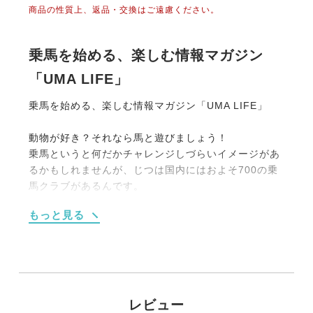
商品の性質上、返品・交換はご遠慮ください。
乗馬を始める、楽しむ情報マガジン
「UMA LIFE」
乗馬を始める、楽しむ情報マガジン「UMA LIFE」
動物が好き？それなら馬と遊びましょう！
乗馬というと何だかチャレンジしづらいイメージがあ
るかもしれませんが、じつは国内にはおよそ700の乗
馬クラブがあるんです。
大別すると【１】馬場内でのレッスンがメインのもの
もっと見る
【２】海や山、草原を馬でお散歩する《外乗》をメイ
ンにしたものの2タイプです。
もちろん初めての人向けのプランも充実しています。
たとえば4回のレッスンがセットになった体験乗馬教
室（15,000円前後）や簡単なレクチャーつきの外乗
（1時間10,000円程度）などなど。