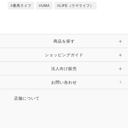
「かるい」か「おもい」か！？ 菊澤大助
乗馬ライフ
UMA
LIFE（ウマライフ）
●馬探訪NEO P012
File.150 サクセスブロッケン
UMAMIMI情報局
商品を探す
●手技療法や運動療法で馬生のクオリティを高める
馬のスポーツセラピスト 市村美歩さん
ショッピングガイド
●ドイツの馬産地が故郷のふたり
日本で出会い、人馬一体をめざす
法人向け販売
ヴィブケ･シュルツェさん P
●野生動物の世界にそっとたたずみ、
お問い合わせ
日常の美しい瞬間を捉える 与那国馬写真展
フォトグラファー 岡田裕介さん
●歴史ある馬術部を救った馬たち
店舗について
岐阜大学馬術部
●元大手牧場の獣医師が運営する新しい馬主クラブ
獣医師 上手健太郎さん