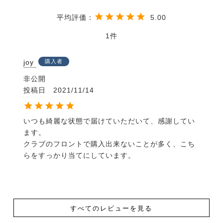
そうして馬と仲良くなったら、馬と遊ぶ楽しみが膨ら
みます！
5.00
どんな風にして遊びましょう？「UMA LIFE」には、
馬と過ごす時間が楽しくなるような国内外の情報が満
1
載です。
さらにあなたの地域の乗馬クラブがすぐにわかる【乗
joy
購入者
馬クラブガイド】もついていて、あなたの乗馬ライフ
非公開
をサポートします！
投稿日
2021/11/14
・サイズ A4判
・出版社 メトロポリタンプレス
いつも綺麗な状態で届けていただいて、感謝してい
ます。

【内容】
クラブのフロントで購入出来ないことが多く、こち
特集 引退馬を支える
らをすっかり当てにしています。
ホースマンたちの挑戦！
●yogiboヴェルサイユリゾートファーム
●引退馬たちの未来を願い、志を同じくする人々が教
育の場でつながる物語
馬の学校 馬事学院 編
すべてのレビューを見る
林 由真さん（ボランティア団体Retouch） 編