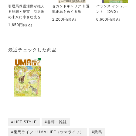
馬探訪NEO
引退馬保護活動が抱え
セカンドキャリア 引退
バランス イン ムーブメ
File.150 サクセスブロッケン
る理想と現実 引退馬
競走馬をめぐる旅
ント （DVD）
の未来に小さな光を
2,200円
6,600円
(税込)
(税込)
1,650円
(税込)
連載
●エッセイ 馬耳東風 馬ライフ版
第2回 西村修一
最近チェックした商品
新連載
●輝け！ みんなのみんなのホースセラピー
第1回 ホースセラピーについて 塚本めぐみ
●マジック先生の目が10（テン）！ レッスン
Lesson1「 停止」 永岡幸子
●森 裕悟のそんな感じでどうでしょう
Lesson1 手綱の使い方を知ろう！①
●「馬（キミ）の名は？」馬名雑学のススメ
vol.1シャフリヤール
LIFE STYLE
書籍・雑誌
●馬といっしょに進化しよう！ 駈歩への道
乗馬ライフ・UMA LIFE（ウマライフ）
乗馬
第2回 乗馬を始めて最初に気がつく馬の違いは