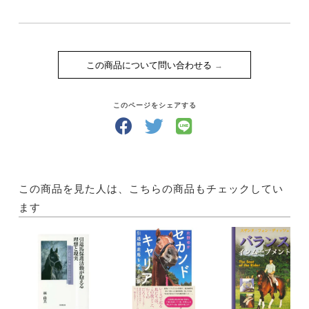
●NPO法人 引退馬協会
●NPO法人 ホーストラスト
●NPO法人 ホーストラスト北海道
●岩手県 ジオファーム八幡平
この商品について問い合わせる
●乗馬クラブ クレイン
●愛知県森林公園 乗馬施設
このページをシェアする
●TOKYO2020パラリンピックレポート
パラ馬場馬術REPORT
TOKYO2020パラリンピックレポート from UK
Equestrian Competition Report 馬術競技会レポート
この商品を見た人は、こちらの商品もチェックしてい
●第45回 全日本ジュニア障害馬術大会2021
ます
●第42回 全日本ジュニア総合馬術大会2021
The Live Horses
●野生300年の息吹
写真＝柴田真規子 Location＝宮崎県 都井岬