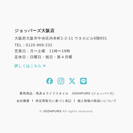
●斉藤いつみ個展 たてがみ
馬の絵画家 斉藤いつみさん
●CLUB GUIDE クラブガイド
●Recruitment 馬のお仕事・リクルート
ジョッパーズ大阪店
●UMA LIFE CLUB
大阪府大阪市中央区内本町1-2-11 ウタカビル6階601
●UMA LIFE CROSSWORD PUZZLE
TEL：0120-969-232
●UMA LIFE Collection
営業日：月〜土曜 11時〜19時
●UMA LIFE Information
定休日：日曜日・祝日・第４月曜
●読者プレゼント
詳しくはこちら
乗馬用品・馬具＆ライフスタイル JODHPURS (ジョッパーズ)
会社概要
特定商取引に基づく表記
個人情報の取扱いについて
©
JODHPURS
All rights reserved.