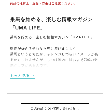
商品の性質上、返品・交換はご遠慮ください。
乗馬を始める、楽しむ情報マガジン
「UMA LIFE」
乗馬を始める、楽しむ情報マガジン「UMA LIFE」
動物が好き？それなら馬と遊びましょう！
乗馬というと何だかチャレンジしづらいイメージがあ
るかもしれませんが、じつは国内にはおよそ700の乗
馬クラブがあるんです。
大別すると【１】馬場内でのレッスンがメインのもの
もっと見る
【２】海や山、草原を馬でお散歩する《外乗》をメイ
ンにしたものの2タイプです。
もちろん初めての人向けのプランも充実しています。
たとえば4回のレッスンがセットになった体験乗馬教
室（15,000円前後）や簡単なレクチャーつきの外乗
（1時間10,000円程度）などなど。
この商品について問い合わせる