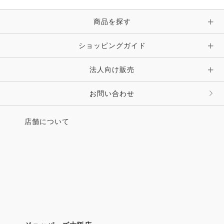
・エクイマーケット
・ataraina
商品を探す
●The Live Horses
ショッピングガイド
雪原に立つ馬
写真＝小久保巌義 文＝小久保友香
法人向け販売
Location＝青森県尻屋崎・アタカ
●UMAMIMI 情報局
お問い合わせ
・映画「ゴミ箱に愛」
～馬に誘われ見つけたものは
店舗について
企画・脚本・監督 モテギ ワコさん
・実りの秋、未来へ旅立つ若駒たち
第48回 遠野市乗用馬市場──遠野馬の里
・光と馬の屋外アミューズメントパーク
大井競馬場の冬季限定イルミネーション
“東京メガイルミ”
・夢に向かって日々訓練に全力をつくす!
地方競馬教養センターで行われた
第104期騎手候補生による中間査閲