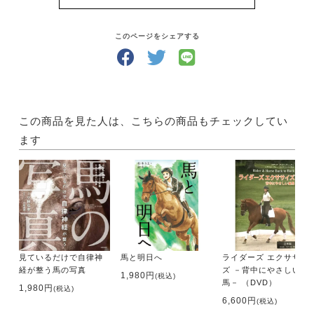
そうして馬と仲良くなったら、馬と遊ぶ楽しみが膨ら
みます！
どんな風にして遊びましょう？「UMA LIFE」には、
このページをシェアする
馬と過ごす時間が楽しくなるような国内外の情報が満
載です。
さらにあなたの地域の乗馬クラブがすぐにわかる【乗
馬クラブガイド】もついていて、あなたの乗馬ライフ
をサポートします！
この商品を見た人は、こちらの商品もチェックしてい
ます
・サイズ A4判
・出版社 メトロポリタンプレス
【内容】
●特集1
馬術競技会レポートスペシャル
決戦の秋
見ているだけで自律神
馬と明日へ
ライダーズ エクササイ
・第51回 全日本総合馬術大会2021
経が整う馬の写真
ズ －背中にやさしい乗
CCI3*-S ／ CCI2*-L Yamanashi
1,980円
(税込)
馬－ （DVD）
1,980円
(税込)
・全日本学生馬術大会2021
6,600円
(税込)
第71回 全日本学生賞典