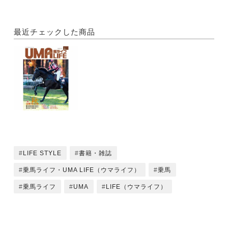
障害馬術競技大会
第64回 全日本学生賞典
最近チェックした商品
馬場馬術競技大会
第64回 全日本学生賞典
総合馬術競技大会
2021年度全日本学生馬術大会
[3種目総合]
・第5回 全日本パラ馬術大会
●馬のホビー企画
LIFE STYLE
書籍・雑誌
・シュライヒ社が馬好きさんへ贈る
乗馬ライフ・UMA LIFE（ウマライフ）
乗馬
手のひらに乗る馬フィギュア！
・無ければ自分でつくるのみ！
乗馬ライフ
UMA
LIFE（ウマライフ）
馬好き女子しゅにまるさんのDIY
羊毛フェルトで馬づくり！
[クリスマスにぴったりおすすめホビー]