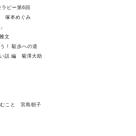
セラピー第6回
 塚本めぐみ
」
中雅文
う！ 駈歩への道
い話 編 菊澤大助
むこと 宮島朝子
n