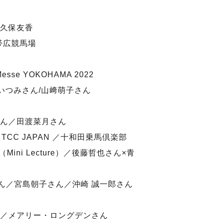
久保友香
市帯広競馬場
esse YOKOHAMA 2022
いつみさん/山﨑萌子さん
子さん／田渡菜月さん
 ／ TCC JAPAN ／十和田乗馬倶楽部
Mini Lecture）／後藤哲也さん×青
ん／宮島朝子さん／沖崎 誠一郎さん
／メアリー・ロングデンさん