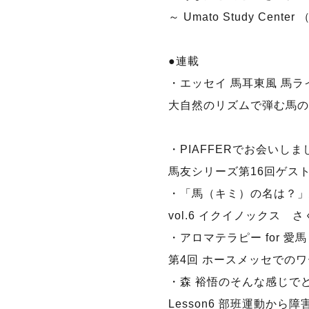
～ Umato Study Cent
●連載
・エッセイ 馬耳東風 馬ラ
大自然のリズムで弾む馬の
・PIAFFERでお会いしまし
馬友シリーズ第16回ゲス
・「馬（キミ）の名は？」
vol.6 イクイノックス 
・アロマテラピー for 愛馬
第4回 ホースメッセでの
・森 裕悟のそんな感じで
Lesson6 部班運動から