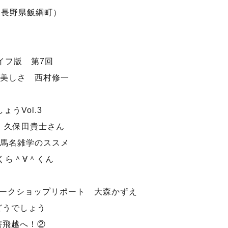
er （長野県飯綱町）
イフ版 第7回
美しさ 西村修一
ょうVol.3
ト 久保田貴士さん
馬名雑学のススメ
さくら＾∀＾くん
ワークショップリポート 大森かずえ
どうでしょう
障害飛越へ！②