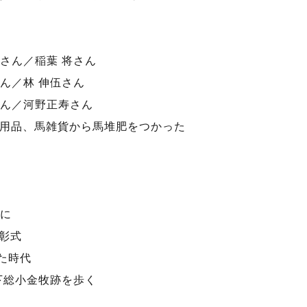
さん／稲葉 将さん
ん／林 伸伍さん
ん／河野正寿さん
馬用品、馬雑貨から馬堆肥をつかった
に
表彰式
た時代
下総小金牧跡を歩く