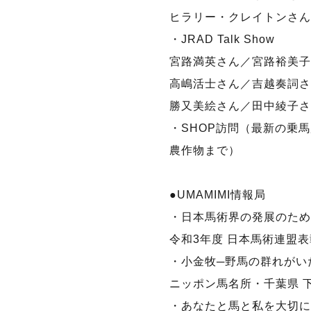
ヒラリー・クレイトンさん
・JRAD Talk Show
宮路満英さん／宮路裕美子
高嶋活士さん／吉越奏詞さ
勝又美絵さん／田中綾子さ
・SHOP訪問（最新の乗
農作物まで）
●UMAMIMI情報局
・日本馬術界の発展のため
令和3年度 日本馬術連盟
・小金牧─野馬の群れがい
ニッポン馬名所・千葉県 
・あなたと馬と私を大切に