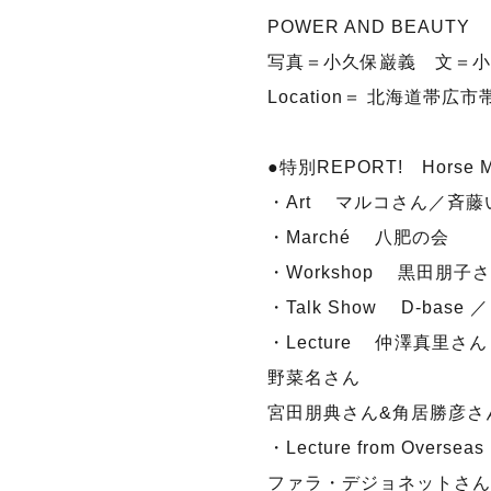
POWER AND BEAUTY
写真＝小久保巌義 文＝小
Location＝ 北海道帯広
●特別REPORT! Horse M
・Art マルコさん／斉藤
・Marché 八肥の会
・Workshop 黒田朋
・Talk Show D-base
・Lecture 仲澤真里さん（
野菜名さん
宮田朋典さん&角居勝彦さ
・Lecture from Overseas
ファラ・デジョネットさん