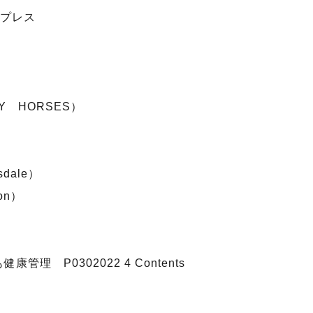
プレス
Y HORSES）
sdale）
ron）
）
理 P0302022 4 Contents