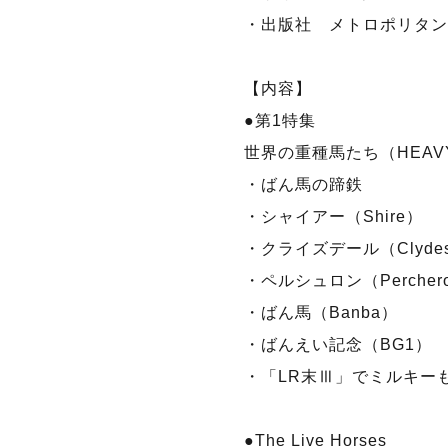
・出版社 メトロポリタン
【内容】
●第1特集
世界の重種馬たち（HEAV
・ばん馬の蹄鉄
・シャイアー（Shire）
・クライズデール（Clyde
・ペルシュロン（Perche
・ばん馬（Banba）
・ばんえい記念（BG1
・「LR末Ⅲ」でミルキーも健康管
●The Live Horses