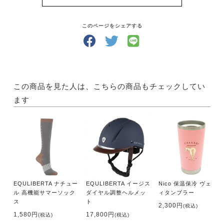
そうして馬と仲良くなったら、馬と遊ぶ楽しみが膨ら
みます！
どんな風にして遊びましょう？「UMA LIFE」には、
このページをシェアする
馬と過ごす時間が楽しくなるような国内外の情報が満
載です。
さらにあなたの地域の乗馬クラブがすぐにわかる【乗
馬クラブガイド】もついていて、あなたの乗馬ライフ
をサポートします！
この商品を見た人は、こちらの商品もチェックしてい
ます
・サイズ A4判
・出版社 メトロポリタンプレス
【内容】
【特集】軽乗＆Trick Riding
・軽乗&トリックライディングこと始め
現代のスポーツ、軽乗
EQULIBERTA ナチュー
EQULIBERTA イージス
Nico 保温保冷 ヴェンテ
・日本における軽乗 ポニースクールかつしか
ル 高機能サマーソック
ダイヤル調整ヘルメッ
ィタンブラー
・藤森神社「駈馬神事」
ス
ト
2,300円
(税込)
1,580円
17,800円
(税込)
(税込)