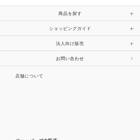
●UMAMIMI情報局
・エリザベス女王在位70年を祝う
商品を探す
プラチナ・ジュビリーイヤーイベント
ロイヤルウインザーホースショー
ショッピングガイド
・第104期騎手候補生12名が
宮川 実騎手とレースを実施！
法人向け販売
地方競馬教養センター
・馬の幸せのため馬に寄り添いともに在るクラブ
ホースガーデン（茨城県牛久市）
お問い合わせ
・競技志向から馬とのふれあいまで
さまざまな理由で入部者続々
店舗について
三菱総合研究所馬術部
・名門・鍋掛牧場で学ぶ
ライダーのためのワークショップ！
鍋掛牧場
・「Extreme.Relay. - 伝統を継ぐレース」
写真展開催
カナダ大使館高円宮記念ギャラリー
●連載