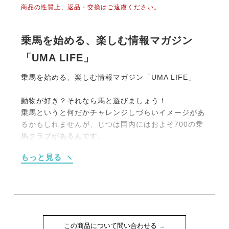
商品の性質上、返品・交換はご遠慮ください。
乗馬を始める、楽しむ情報マガジン
「UMA LIFE」
乗馬を始める、楽しむ情報マガジン「UMA LIFE」
動物が好き？それなら馬と遊びましょう！
乗馬というと何だかチャレンジしづらいイメージがあ
るかもしれませんが、じつは国内にはおよそ700の乗
馬クラブがあるんです。
大別すると【１】馬場内でのレッスンがメインのもの
もっと見る
【２】海や山、草原を馬でお散歩する《外乗》をメイ
ンにしたものの2タイプです。
もちろん初めての人向けのプランも充実しています。
たとえば4回のレッスンがセットになった体験乗馬教
室（15,000円前後）や簡単なレクチャーつきの外乗
（1時間10,000円程度）などなど。
この商品について問い合わせる