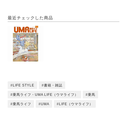
●The Live Horses
空と大地に夏満ちて
写真＝高草 操 Location＝岩手県遠野市
最近チェックした商品
●Feature
Horse&Children
・遠野郷八幡宮こども流鏑馬
岩手県遠野市
・「馬の学習」が拓く子どもたちと馬の未来
長野県木曽養護学校
・馬Opinion FILE 林原千夏
馬が子どもたちに与える「自尊心」
LIFE STYLE
書籍・雑誌
●馬術競技レポート
乗馬ライフ・UMA LIFE（ウマライフ）
乗馬
・いちご一会とちぎ国体（第77回国民体育大会）
馬術競技リハーサル大会
乗馬ライフ
UMA
LIFE（ウマライフ）
・第74回 全日本馬場馬術大会
2022 PartⅡ