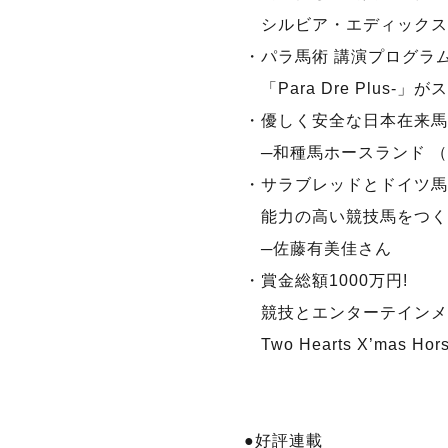
シルビア・エディックス
・パラ馬術 講演プログラ
「Para Dre Plus-」が
・優しく安全な日本在来馬
─和種馬ホースランド （
・サラブレッドとドイツ馬
能力の高い競技馬をつく
─佐藤有美佳さん
・賞金総額1000万円!
競技とエンターテインメ
Two Hearts X’mas Hor
●好評連載