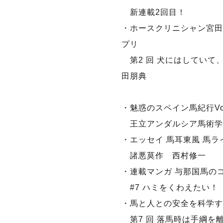
新連載2回目！
・ホースクリニシャン宮田
プリ
第2 回 犬にはしていて
田朋典
・魅惑のスペイン馬紀行Vol
王立アンダルシア馬術学校ツ
・エッセイ 馬耳東風 馬ラ
諸悪莫作 西村修一
・連載マンガ 与那国馬の
#7 ハミをくわえたい！
・馬と人との安全を科学する!?
第7 回 落馬時は手綱を