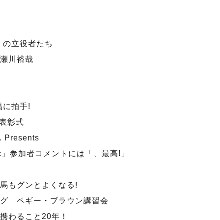
2 の立役者たち
瀬川裕哉
馬に拍手!
表彰式
 Presents
Clinic」参加者コメントには「、最高!」
馬もグンとよくなる!
グ ペギー・ブラウン講習会
携わること20年！