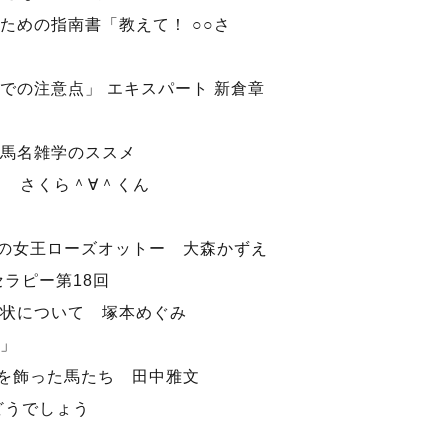
ための指南書「教えて！ ○○さ
習での注意点」 エキスパート 新倉章
馬名雑学のススメ
ーフ さくら＾∀＾くん
花の女王ローズオットー 大森かずえ
セラピー第18回
状について 塚本めぐみ
」
殿を飾った馬たち 田中雅文
どうでしょう