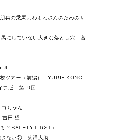
朋典の乗馬よわよわさんのためのサ
、馬にしていない大きな落とし穴 宮
.4
アー（前編） YURIE KONO
イフ版 第19回
ココちゃん
 吉田 望
 SAFETY FIRST＋
離さない② 菊澤大助