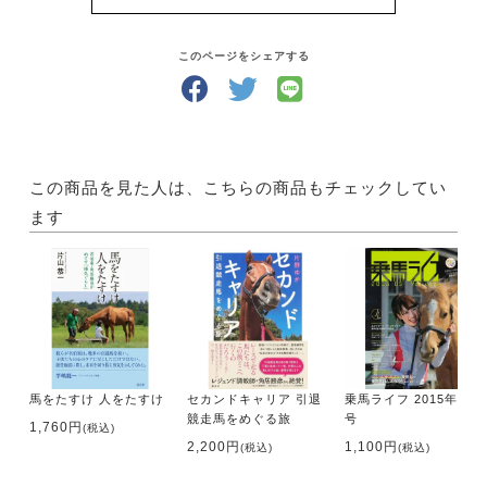
そうして馬と仲良くなったら、馬と遊ぶ楽しみが膨ら
みます！
どんな風にして遊びましょう？「UMA LIFE」には、
このページをシェアする
馬と過ごす時間が楽しくなるような国内外の情報が満
載です。
さらにあなたの地域の乗馬クラブがすぐにわかる【乗
馬クラブガイド】もついていて、あなたの乗馬ライフ
をサポートします！
この商品を見た人は、こちらの商品もチェックしてい
ます
・サイズ A4判
・出版社 メトロポリタンプレス
【内容】
●特集
ウマ・二都物語
・第1幕 LONDON
馬をたすけ 人をたすけ
セカンドキャリア 引退
乗馬ライフ 2015年 第5
ロンドン・インターナショナルホースショー2023
競走馬をめぐる旅
号
馬好きたちの6 DAYS! 年末ロンドンの華麗なる祭典
1,760円
(税込)
2,200円
1,100円
(税込)
(税込)
・第2幕 PARIS
パリオリンピック・パラリンピックカウントダウン