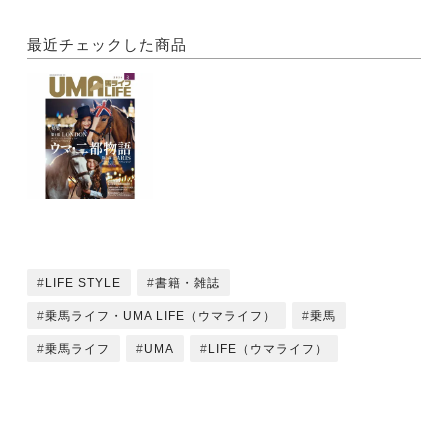
今年夏、パリ2024で活気づくフランス最新レポート
（前編）
最近チェックした商品
●The Live Horses
頂を目指して
写真＝小久保巌義
Text＝小久保友香
Location＝北海道帯広市帯広競馬場
●競技会レポート
・全日本学生馬術大会2023
・JAPAN AMATEUR DRESSAGE
LIFE STYLE
書籍・雑誌
CHAMPIONSHIP 2023
・第15回 JRAジャパンブリーディングホースショー
乗馬ライフ・UMA LIFE（ウマライフ）
乗馬
乗馬ライフ
UMA
LIFE（ウマライフ）
●Horse Cultures Beyond Borders
国境を越え、地球感覚で通じ合う、『馬ライフ』的
SDGsホースエッセイズ
背骨がピンで固定されていても、乗馬は私の人生