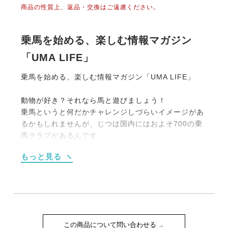
商品の性質上、返品・交換はご遠慮ください。
乗馬を始める、楽しむ情報マガジン
「UMA LIFE」
乗馬を始める、楽しむ情報マガジン「UMA LIFE」
動物が好き？それなら馬と遊びましょう！
乗馬というと何だかチャレンジしづらいイメージがあ
るかもしれませんが、じつは国内にはおよそ700の乗
馬クラブがあるんです。
大別すると【１】馬場内でのレッスンがメインのもの
もっと見る
【２】海や山、草原を馬でお散歩する《外乗》をメイ
ンにしたものの2タイプです。
もちろん初めての人向けのプランも充実しています。
たとえば4回のレッスンがセットになった体験乗馬教
室（15,000円前後）や簡単なレクチャーつきの外乗
（1時間10,000円程度）などなど。
この商品について問い合わせる