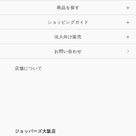
小林美沙希
商品を探す
●［標茶町PR］馬を核とした地域づくり
～道東ホースタウンプロジェクトの取り組み～
ショッピングガイド
●UMAMIMI情報局
法人向け販売
・ウマの科学をリードする
第36回 日本ウマ科学会開催
お問い合わせ
・学びの大切さを次世代へ人と馬が育てる子どもたち
の未来
店舗について
─東京都世田谷区「東京2020レガシー事業」
●連載
・エッセイ 馬耳東風 馬ライフ版 第30回
元気は頭から出ると知れ（後編） 西村修一
・「馬（キミ）の名は？」馬名雑学のススメ
vol.29 アロンズロッド さくら＾∀＾くん
・ホースクリニシャン宮田朋典の乗馬よわよわさんの
ためのサプリ
ジョッパーズ大阪店
第12回目指せ馬の幼稚園の先生 宮田朋典