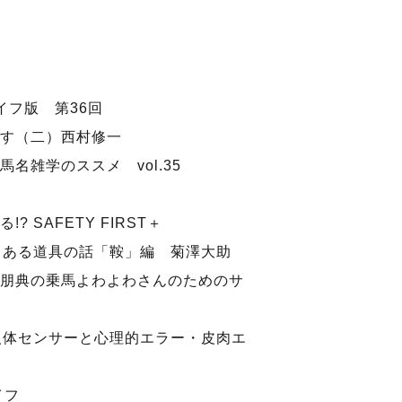
イフ版 第36回
す（二）西村修一
名雑学のススメ vol.35
 SAFETY FIRST＋
もある道具の話「鞍」編 菊澤大助
朋典の乗馬よわよわさんのためのサ
人体センサーと心理的エラー・皮肉エ
イフ