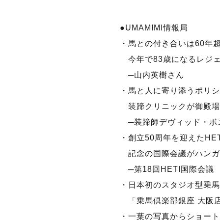
●UMAMIMI情報局
・馬との付き合いは60年
今年で83歳になるレジ
─山内英樹さん
・馬と人に寄り添うポリシ
装蹄クリニックが御殿場
─装蹄師デヴィッド・ボ
・創立50周年を迎えたHET
記念の国際会議がハンガ
─第18回HETI国際会議
・日本初のスタジオ型乗馬
「乗馬倶楽部銀座 大阪
・一葉の写真からショート