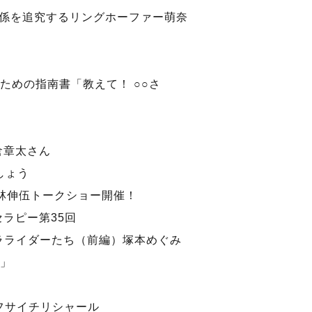
係を追究するリングホーファー萌奈
ための指南書「教えて！ ○○さ
倉章太さん
しょう
林伸伍トークショー開催！
セラピー第35回
ラライダーたち（前編）塚本めぐみ
」
4 フサイチリシャール