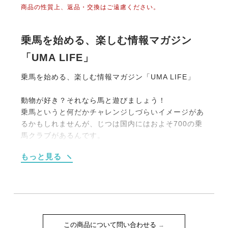
商品の性質上、返品・交換はご遠慮ください。
乗馬を始める、楽しむ情報マガジン
「UMA LIFE」
乗馬を始める、楽しむ情報マガジン「UMA LIFE」
動物が好き？それなら馬と遊びましょう！
乗馬というと何だかチャレンジしづらいイメージがあ
るかもしれませんが、じつは国内にはおよそ700の乗
馬クラブがあるんです。
大別すると【１】馬場内でのレッスンがメインのもの
もっと見る
【２】海や山、草原を馬でお散歩する《外乗》をメイ
ンにしたものの2タイプです。
もちろん初めての人向けのプランも充実しています。
たとえば4回のレッスンがセットになった体験乗馬教
室（15,000円前後）や簡単なレクチャーつきの外乗
（1時間10,000円程度）などなど。
この商品について問い合わせる