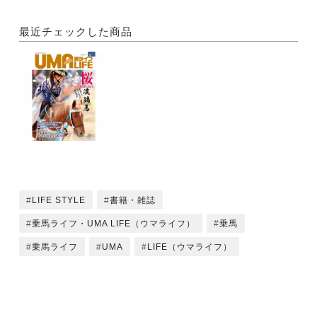
YABUSAME SPIRITS ─桜の騎士列伝─
戸津美香さん
最近チェックした商品
桜庭恵理さん
江下耀香音さん
★短期集中連載（全4回）
清水健介のスペイン［馬］に会う旅
第2回 スペインの馬具屋
●The Live Horses
甦る紀元前
写真＝佐藤美子
LIFE STYLE
書籍・雑誌
Location＝イラン
乗馬ライフ・UMA LIFE（ウマライフ）
乗馬
●競技会レポート
乗馬ライフ
UMA
LIFE（ウマライフ）
LONGINES FEI JUMPING
WORLD CUP? FINAL
増山誠倫&廬山、未知への跳躍