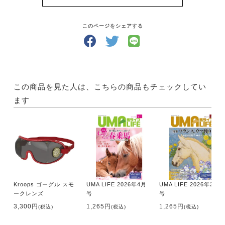
そうして馬と仲良くなったら、馬と遊ぶ楽しみが膨ら
みます！
どんな風にして遊びましょう？「UMA LIFE」には、
このページをシェアする
馬と過ごす時間が楽しくなるような国内外の情報が満
載です。
さらにあなたの地域の乗馬クラブがすぐにわかる【乗
馬クラブガイド】もついていて、あなたの乗馬ライフ
をサポートします！
この商品を見た人は、こちらの商品もチェックしてい
ます
・サイズ A4判
・出版社 メトロポリタンプレス
【内容】
●特集 桜流鏑馬
いざ！ 桜流鏑馬
プロ級の部
Kroops ゴーグル スモ
UMA LIFE 2026年4月
UMA LIFE 2026年2月
初級の部
ークレンズ
号
号
中級の部
3,300円
1,265円
1,265円
(税込)
(税込)
(税込)
上級の部
団体戦