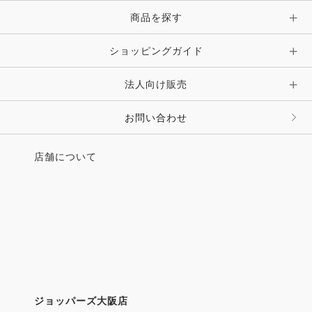
●海外エッセイ
商品を探す
フランスから学ぶ
人馬の信頼を結ぶ“鞍”
ショッピングガイド
●UMAMIMI情報局
・コンセプトは馬から人へ、人から馬へ
法人向け販売
バジガクの豊かなスクールライフ
東関東馬事高等学院／東関東馬事専門学院
お問い合わせ
・「馬と過ごす週末」が、私を取り戻す。
馬とともに、心と体がほぐれる時間を。
店舗について
─新しい馬との関係を提案するHorse Value
●連載
・馬の名は vol.44 カナルビーグル
・初級インストラクターのための指南書教えて○○さ
ん Vol.38
新倉章太さん 馬のウェルフェアとは何かを教えて
ください（後編）
・ホースクリニシャン宮田朋典の乗馬よわよわさんの
ジョッパーズ大阪店
ためのサプリ