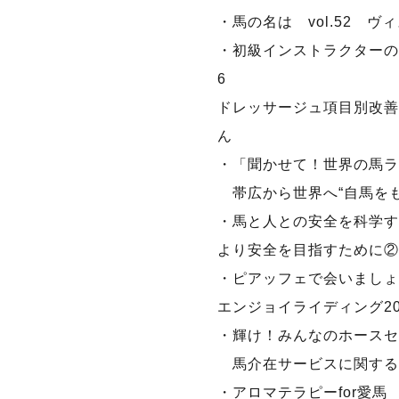
・馬の名は vol.52 ヴ
・初級インストラクターのた
6
ドレッサージュ項目別改善
ん
・「聞かせて！世界の馬ライフ
帯広から世界へ“自馬をも
・馬と人との安全を科学する!?
より安全を目指すために②
・ピアッフェで会いましょう 
エンジョイライディング2
・輝け！みんなのホース
馬介在サービスに関する
・アロマテラピーfor愛馬 