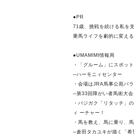
●PR
71歳、挑戦を続ける私を支
乗馬ライフを劇的に変える
●UMAMIMI情報局
・「グルーム」にスポット
─ハーモニィセンター
・会場はJRA馬事公苑パ
─第33回障がい者馬術大会
・バジガク「リタッチ」の
ィ ーチャー！
・馬を教え、馬に乗り、馬
─倉田タカユキが描く「希