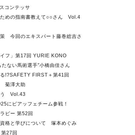
ィスコンテッサ
めの指南書教えて○○さん Vol.4
策 今回のエキスパート藤巻総吉さ
」第17回 YURIE KONO
たない馬術選手”小橋由佳さん
SAFETY FIRST＋第41回
 菊澤大助
Vol.43
025にピアッフェチーム参戦！
セラピー 第52回
資格と学びについて 塚本めぐみ
第27回