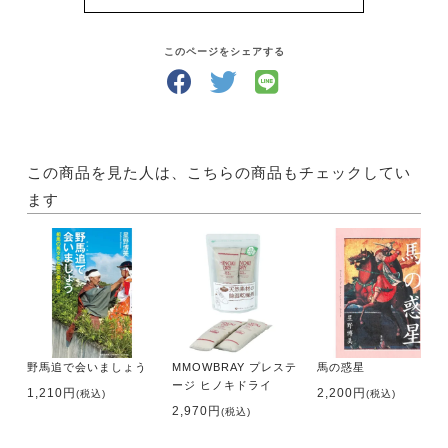
そうして馬と仲良くなったら、馬と遊ぶ楽しみが膨ら
みます！
どんな風にして遊びましょう？「UMA LIFE」には、
このページをシェアする
馬と過ごす時間が楽しくなるような国内外の情報が満
載です。
さらにあなたの地域の乗馬クラブがすぐにわかる【乗
馬クラブガイド】もついていて、あなたの乗馬ライフ
をサポートします！
この商品を見た人は、こちらの商品もチェックしてい
ます
・サイズ A4判
・出版社 メトロポリタンプレス
【内容】
●特集 馬に乗らなくても、馬と生きる
・馬に乗らなくても、馬と生きる①
ひとりの愛馬家がたどり着いた現在─浅井マヤさん
野馬追で会いましょう
MMOWBRAY プレステ
馬の惑星
・馬に乗らなくても、馬と生きる②
ージ ヒノキドライ
「馬のお世話」が私たちの誇り─余生牧場ブレーヴス
1,210円
2,200円
(税込)
(税込)
2,970円
(税込)
テイブル
代表 八重樫美織さん スタッフ 土橋慈さん