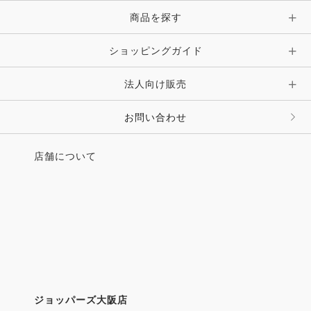
CDI3*／CDI1* TOKYO2026
商品を探す
●PR
［連載1］福島県相馬地方に伝わる「野馬追祭りから
ショッピングガイド
誕生した」
ホースジュエリー“LA SOMA”
法人向け販売
●UMAMIMI情報局
お問い合わせ
・馬術参加者の裾野を広げる
希望のインクルーシブ馬術大会─第2回関東交流馬術大
店舗について
会
・馬の能力を引き出し馬から学ぶ
「Fattoriaレアルネップ」─クラブ長松下理一郎さん
●連載
・エッセイ 続・馬耳東風 馬ライフ版 第３回
第３回 犬馬の労 西村修一
・馬の名は vol.56 ペイジャー
・ホースクリニシャン宮田朋典の乗馬よわよわさんの
ジョッパーズ大阪店
ためのサプリ