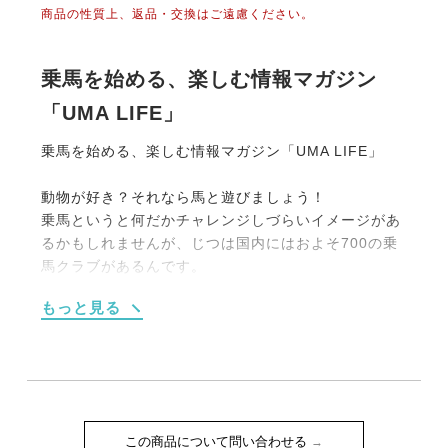
商品の性質上、返品・交換はご遠慮ください。
乗馬を始める、楽しむ情報マガジン
「UMA LIFE」
乗馬を始める、楽しむ情報マガジン「UMA LIFE」
動物が好き？それなら馬と遊びましょう！
乗馬というと何だかチャレンジしづらいイメージがあ
るかもしれませんが、じつは国内にはおよそ700の乗
馬クラブがあるんです。
大別すると【１】馬場内でのレッスンがメインのもの
もっと見る
【２】海や山、草原を馬でお散歩する《外乗》をメイ
ンにしたものの2タイプです。
もちろん初めての人向けのプランも充実しています。
たとえば4回のレッスンがセットになった体験乗馬教
室（15,000円前後）や簡単なレクチャーつきの外乗
（1時間10,000円程度）などなど。
この商品について問い合わせる