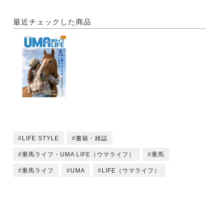
・馬に乗らなくても、馬と生きる③
愛情でつながるベターハーフな関係─馬を愛するオー
最近チェックした商品
ナーたち
トムトムのオーナーsaitoh.nさん ダンケのオーナー
星村美和さん
アキュレットのオーナー池田明子さん
●The Live Horses
どさんこ牧の春
写真＝小久保巌義 Text＝小久保友香
Location＝北海道芽室町
LIFE STYLE
書籍・雑誌
●The Eventing Report
プログレスチーム強化合宿と
乗馬ライフ・UMA LIFE（ウマライフ）
乗馬
CCN Hybrid Tokyo Technical Rehearsal
乗馬ライフ
UMA
LIFE（ウマライフ）
Competition
●Inside the Arena
第72回東京馬術大会