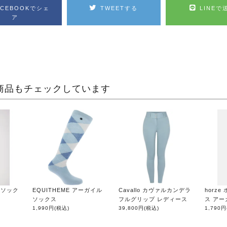
ACEBOOKでシェ
TWEETする
LINEで
ア
商品もチェックしています
 ソック
EQUITHEME アーガイル
Cavallo カヴァルカンデラ
horz
ソックス
フルグリップ レディース
ス アー
1,990円
(税込)
39,800円
(税込)
1,790円