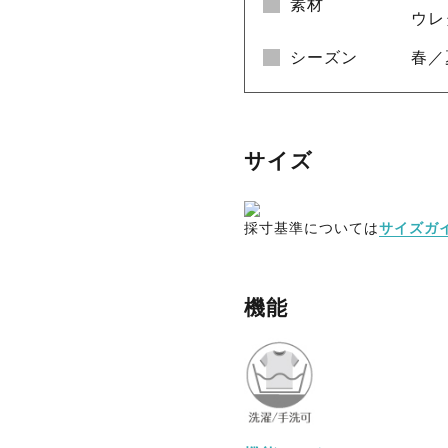
素材
ウレ
シーズン
春／
サイズ
採寸基準については
サイズガ
機能