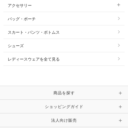
アクセサリー
すべてのファッション雑貨
ショーシャツ
その他 アウター
ニット・セーター
バッグ・ポーチ
すべてのアクセサリー
ソックス
タイ・タイピン・その他アクセサリー
シャツ・ブラウス・ワンピース
スカート・パンツ・ボトムス
リング
ベルト
その他 トップス
シューズ
ピアス・イヤリング
帽子・ヘア小物
レディースウェアを全て見る
ネックレス
マフラー・スカーフ・ストール・スヌード
ブレスレット・バングル・アンクレット
手袋
ピン・ブローチ・コサージュ
商品を探す
時計・財布・キーケース・革小物
ショッピングガイド
その他 アクセサリー
キーホルダー・チャーム・ストラップ
法人向け販売
その他 ファッション雑貨