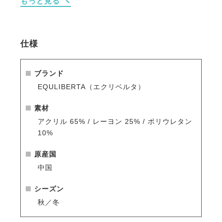
もっと見る
・吸湿発熱＆保温
身体から出る汗などの水分を吸収して発熱するハイテ
仕様
ク素材。
薄手の素材ながら抜群の暖かさです。
ブランド
・しっとりなめらかなやさしい肌触り
EQULIBERTA（エクリベルタ）
薄いのに柔らかくフワフワした、しなやかで優しい肌
触り。
素材
ラグジュアリーな質感は、ずっと触れていたくなるほ
アクリル 65% / レーヨン 25% / ポリウレタン
どです。
10%
・軽量で上質な素材
原産国
極薄素材なので、身体にきれいにフィットしてスマー
中国
トなシルエットに。
重ね着してもごわつきません。
シーズン
秋／冬
・防寒性を高めたデザイン
熱が逃げないよう程よくフィットさせたハイネックデ