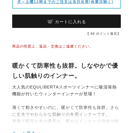
月～土曜12時までのご注文は当日出荷(休業日除く)
カートに入れる
【
68
ポイント進呈】
商品の性質上、返品・交換はご遠慮ください。
暖かくて防寒性も抜群。しなやかで優
しい肌触りのインナー。
大人気のEQULIBERTAスポーツインナーに吸湿発熱
機能が付いたウィンターインナーが登場！
薄くて動きやすいのに、暖かくて防寒性も抜群。さら
に丈夫でやわらかな肌触りの冬用インナーです。
厚着で窮屈な冬の乗馬を、暖かなインナーで自由で快
適に！