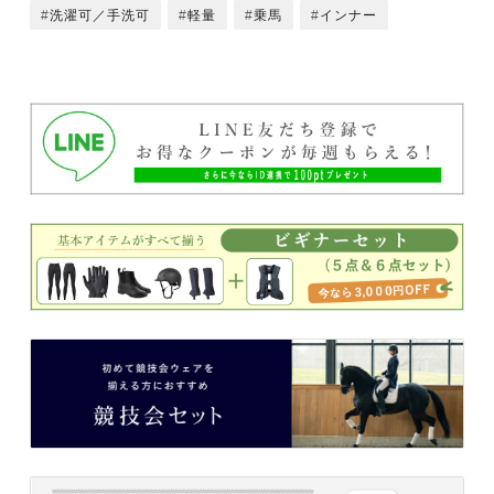
洗濯可／手洗可
軽量
乗馬
インナー