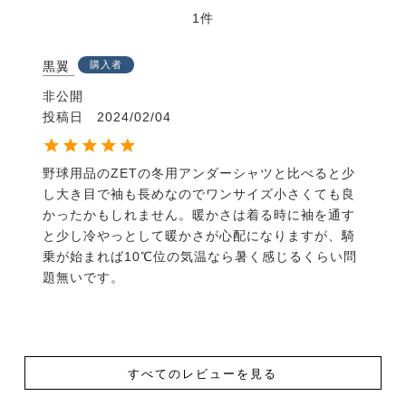
1
黒翼
購入者
非公開
投稿日
2024/02/04
野球用品のZETの冬用アンダーシャツと比べると少
し大き目で袖も長めなのでワンサイズ小さくても良
かったかもしれません。暖かさは着る時に袖を通す
と少し冷やっとして暖かさが心配になりますが、騎
乗が始まれば10℃位の気温なら暑く感じるくらい問
題無いです。
すべてのレビューを見る