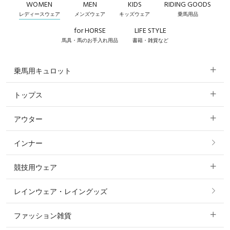
WOMEN
MEN
KIDS
RIDING GOODS
レディースウェア
メンズウェア
キッズウェア
乗馬用品
for HORSE
LIFE STYLE
馬具・馬のお手入れ用品
書籍・雑貨など
乗馬用キュロット
トップス
すべてのキュロット
アウター
すべてのトップス
フルグリップ・尻革 キュロット
インナー
すべてのアウター
ポロシャツ
ニーグリップ・膝革 キュロット
競技用ウェア
コート
カットソー・Tシャツ・タンクトップ
ノーグリップ・共布 キュロット
レインウェア・レイングッズ
すべての競技用ウェア
ジャケット・ブルゾン
機能性シャツ・スポーツシャツ
ファッション雑貨
ショージャケット
ベスト
パーカー・トレーナー・スウェット