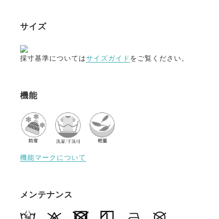
ザインは、冷たい風から首元を守ります。
サイズ
・締め付けがなく自由で快適
締め付けが無く適度にフィットしたデザイン。
肌に直接触れるものだから、縫製には伸縮性と保温性
採寸基準については
サイズガイド
をご覧ください。
のある肌当たりの良いウーリー糸を使用しました。
・日本人の体型と騎乗の動きに最適化
機能
身体の動きにあわせた適度なフィット感のデザイン。
伸縮性が非常に高い生地なので、激しい動きや急激な
動きに突っ張らず瞬時にフィットします。
・普段使いにも
動きやすく暖かい薄手インナーなので、普段使いのイ
機能マークについて
ンナーにも大活躍。
何枚あってもうれしいブラックと、暗くなりがちな秋
冬コーデーにパッと目を引くマスタードカラーの2色
メンテナンス
展開です。