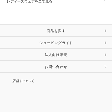
レディースウェアを全て見る
ネックレス
マフラー・スカーフ・ストール・スヌード
ブレスレット・バングル・アンクレット
手袋
ピン・ブローチ・コサージュ
商品を探す
時計・財布・キーケース・革小物
ショッピングガイド
その他 アクセサリー
キーホルダー・チャーム・ストラップ
法人向け販売
その他 ファッション雑貨
お問い合わせ
店舗について