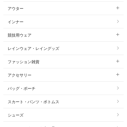
アウター
すべてのトップス
フルグリップ・尻革 キュロット
インナー
すべてのアウター
ポロシャツ
ニーグリップ・膝革 キュロット
競技用ウェア
コート
カットソー・Tシャツ・タンクトップ
ノーグリップ・共布 キュロット
レインウェア・レイングッズ
すべての競技用ウェア
ジャケット・ブルゾン
機能性シャツ・スポーツシャツ
ファッション雑貨
ショージャケット
ベスト
パーカー・トレーナー・スウェット
アクセサリー
すべてのファッション雑貨
ショーシャツ
その他 アウター
ニット・セーター
バッグ・ポーチ
すべてのアクセサリー
ソックス
タイ・タイピン・その他アクセサリー
シャツ・ブラウス・ワンピース
スカート・パンツ・ボトムス
リング
ベルト
その他 トップス
シューズ
ピアス・イヤリング
帽子・ヘア小物