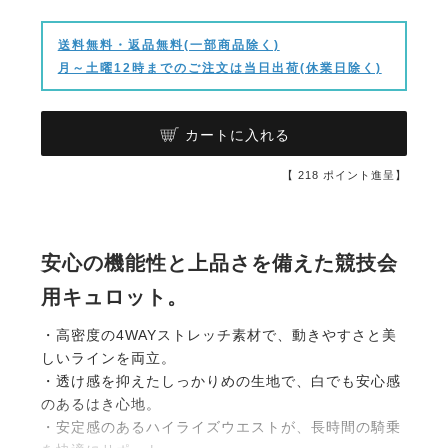
送料無料・返品無料(一部商品除く)
月～土曜12時までのご注文は当日出荷(休業日除く)
カートに入れる
【
218
ポイント進呈】
安心の機能性と上品さを備えた競技会
用キュロット。
・高密度の4WAYストレッチ素材で、動きやすさと美
しいラインを両立。
・透け感を抑えたしっかりめの生地で、白でも安心感
のあるはき心地。
・安定感のあるハイライズウエストが、長時間の騎乗