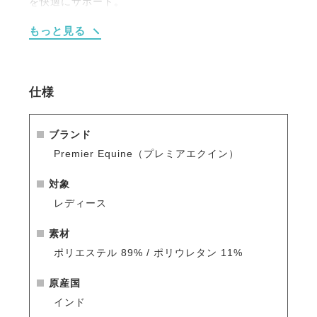
を快適にサポート。
・ハミモチーフのメタルパーツをあしらった、上品な
もっと見る
フロントディテール。
・フロント両サイドにポケットがスマートフォンや小
物の収納に便利。
・シート部分のジェルグリップがサドル上での安定し
仕様
たポジションをキープ。
ブランド
Premier Equine（プレミアエクイン）
対象
レディース
素材
ポリエステル 89% / ポリウレタン 11%
原産国
インド