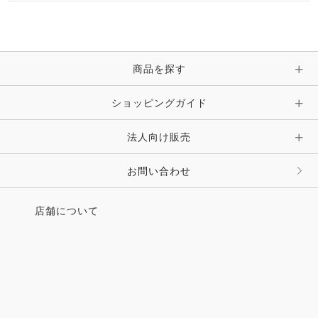
ブレスレット・バングル・アンクレット
手袋
ピン・ブローチ・コサージュ
商品を探す
時計・財布・キーケース・革小物
ショッピングガイド
その他 アクセサリー
キーホルダー・チャーム・ストラップ
法人向け販売
その他 ファッション雑貨
お問い合わせ
店舗について