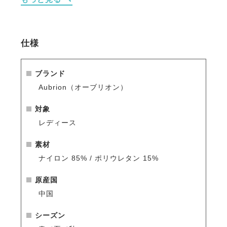
・首元はすっきりとしたスタンドカラーで、ジャケッ
トの下でも美しく見える上品なデザイン。
・胸元の隠しジップが着脱をスムーズにし、競技前の
準備も快適。
仕様
・シンプルなライン、控えめなロゴで洗練された印象
を演出。
ブランド
※シーズン品のため入荷数が少なく再販はありません
Aubrion（オーブリオン）
のでお早めのご注文をお勧めします。
人気商品はすぐに完売となりますので、新商品をいち
対象
早くご案内している
メールマガジン
や
LINE
をご活用く
レディース
ださい。
素材
ナイロン 85% / ポリウレタン 15%
原産国
中国
シーズン