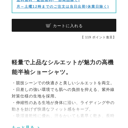
月～土曜12時までのご注文は当日出荷(休業日除く)
カートに入れる
【
119
ポイント進呈】
軽量で上品なシルエットが魅力の高機
能半袖ショーシャツ。
・競技シーンでの快適さと美しいシルエットを両立。
・日差しの強い環境でも肌への負担を抑える、紫外線
対策仕様の生地を採用。
・伸縮性のある生地が身体に沿い、ライディング中の
動きを妨げず快適なフィット感をキープ。
・吸湿速乾性に優れ、汗をかいても素早く乾き、長時
間の着用でも爽やかな着心地。
もっと見る