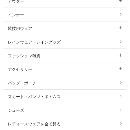
アウター
すべてのトップス
フルグリップ・尻革 キュロット
インナー
すべてのアウター
ポロシャツ
ニーグリップ・膝革 キュロット
競技用ウェア
コート
カットソー・Tシャツ・タンクトップ
ノーグリップ・共布 キュロット
レインウェア・レイングッズ
すべての競技用ウェア
ジャケット・ブルゾン
機能性シャツ・スポーツシャツ
ファッション雑貨
ショージャケット
ベスト
パーカー・トレーナー・スウェット
アクセサリー
すべてのファッション雑貨
ショーシャツ
その他 アウター
ニット・セーター
バッグ・ポーチ
すべてのアクセサリー
ソックス
タイ・タイピン・その他アクセサリー
シャツ・ブラウス・ワンピース
スカート・パンツ・ボトムス
リング
ベルト
その他 トップス
シューズ
ピアス・イヤリング
帽子・ヘア小物
レディースウェアを全て見る
ネックレス
マフラー・スカーフ・ストール・スヌード