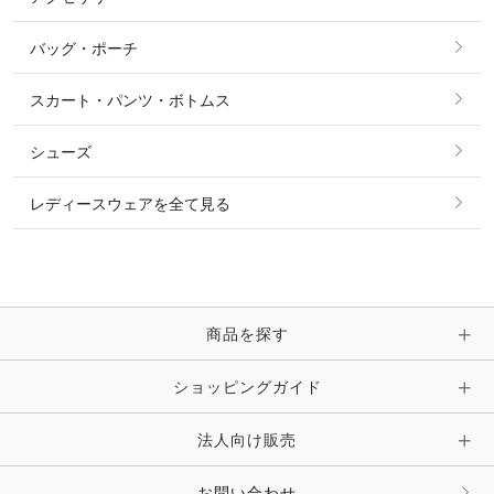
ショーシャツ
その他 アウター
ニット・セーター
バッグ・ポーチ
すべてのアクセサリー
ソックス
タイ・タイピン・その他アクセサリー
シャツ・ブラウス・ワンピース
スカート・パンツ・ボトムス
リング
ベルト
その他 トップス
シューズ
ピアス・イヤリング
帽子・ヘア小物
レディースウェアを全て見る
ネックレス
マフラー・スカーフ・ストール・スヌード
ブレスレット・バングル・アンクレット
手袋
ピン・ブローチ・コサージュ
商品を探す
時計・財布・キーケース・革小物
ショッピングガイド
その他 アクセサリー
キーホルダー・チャーム・ストラップ
法人向け販売
その他 ファッション雑貨
お問い合わせ