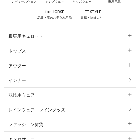
レディースウェア
メンズウェア
キッズウェア
乗馬用品
for HORSE
LIFE STYLE
馬具・馬のお手入れ用品
書籍・雑貨など
乗馬用キュロット
トップス
すべてのキュロット
アウター
すべてのトップス
フルグリップ・尻革 キュロット
インナー
すべてのアウター
ポロシャツ
ニーグリップ・膝革 キュロット
競技用ウェア
コート
カットソー・Tシャツ・タンクトップ
ノーグリップ・共布 キュロット
レインウェア・レイングッズ
すべての競技用ウェア
ジャケット・ブルゾン
機能性シャツ・スポーツシャツ
ファッション雑貨
ショージャケット
ベスト
パーカー・トレーナー・スウェット
アクセサリー
すべてのファッション雑貨