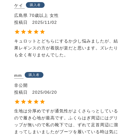
ケイ
購入者
広島県
70歳以上
女性
投稿日
2025/11/02
キュロットとどちらにするか少し悩みましたが、結
果レギンスの方が着脱が楽だと思います。ズレたり
も全く有りませんでした。
mm
購入者
非公開
投稿日
2025/06/20
生地は分厚めですが通気性がよくさらっとしている
ので履き心地が最高です。ふくらはぎ周辺にはグリ
ップが無いので私の靴下では、ずれて足首周辺に溜
まってしまいましたがブーツを履いている時は気に