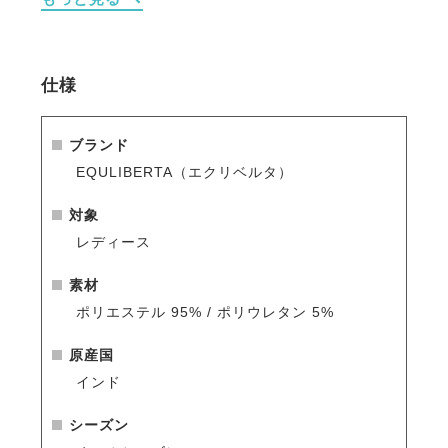
ーのはき心地。
・通気性や吸水速乾性がすぐれた素材は暑い季節はベ
タつかず、寒い季節は汗冷えを防ぎ、快適さをキープ
してくれます。
仕様
・シリコンのホースロゴがさりげないワンポイント。
・すべり止めのシリコンプリントはエレガントな英国
伝統のハウンドトゥース柄。
ブランド
・スマホなどが入るスリットポケット左右各1ヶ所。
EQULIBERTA（エクリベルタ）
・ベルトを通して使えるベルトループ付きなのでキチ
ンと感も演出できます。
対象
レディース
素材
ポリエステル 95% / ポリウレタン 5%
原産国
インド
シーズン