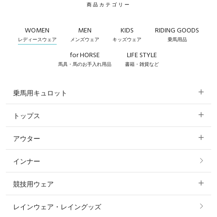
商品カテゴリー
WOMEN
MEN
KIDS
RIDING GOODS
レディースウェア
メンズウェア
キッズウェア
乗馬用品
for HORSE
LIFE STYLE
馬具・馬のお手入れ用品
書籍・雑貨など
乗馬用キュロット
トップス
すべてのキュロット
アウター
すべてのトップス
フルグリップ・尻革 キュロット
インナー
すべてのアウター
ポロシャツ
ニーグリップ・膝革 キュロット
競技用ウェア
コート
カットソー・Tシャツ・タンクトップ
ノーグリップ・共布 キュロット
レインウェア・レイングッズ
すべての競技用ウェア
ジャケット・ブルゾン
機能性シャツ・スポーツシャツ