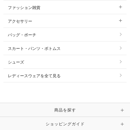
ファッション雑貨
ショージャケット
ベスト
パーカー・トレーナー・スウェット
アクセサリー
すべてのファッション雑貨
ショーシャツ
その他 アウター
ニット・セーター
バッグ・ポーチ
すべてのアクセサリー
ソックス
タイ・タイピン・その他アクセサリー
シャツ・ブラウス・ワンピース
スカート・パンツ・ボトムス
リング
ベルト
その他 トップス
シューズ
ピアス・イヤリング
帽子・ヘア小物
レディースウェアを全て見る
ネックレス
マフラー・スカーフ・ストール・スヌード
ブレスレット・バングル・アンクレット
手袋
ピン・ブローチ・コサージュ
商品を探す
時計・財布・キーケース・革小物
ショッピングガイド
その他 アクセサリー
キーホルダー・チャーム・ストラップ