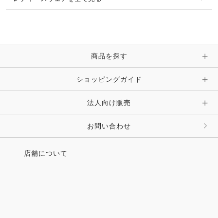
ネックレス
マフラー・スカーフ・ストール・スヌード
ブレスレット・バングル・アンクレット
手袋
ピン・ブローチ・コサージュ
商品を探す
時計・財布・キーケース・革小物
ショッピングガイド
その他 アクセサリー
キーホルダー・チャーム・ストラップ
法人向け販売
その他 ファッション雑貨
お問い合わせ
店舗について