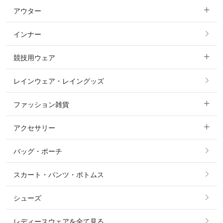
アウター
すべてのトップス
フルグリップ・尻革 キュロット
インナー
すべてのアウター
ポロシャツ
ニーグリップ・膝革 キュロット
競技用ウェア
コート
カットソー・Tシャツ・タンクトップ
ノーグリップ・共布 キュロット
レインウェア・レイングッズ
すべての競技用ウェア
ジャケット・ブルゾン
機能性シャツ・スポーツシャツ
ファッション雑貨
ショージャケット
ベスト
パーカー・トレーナー・スウェット
アクセサリー
すべてのファッション雑貨
ショーシャツ
その他 アウター
ニット・セーター
バッグ・ポーチ
すべてのアクセサリー
ソックス
タイ・タイピン・その他アクセサリー
シャツ・ブラウス・ワンピース
スカート・パンツ・ボトムス
リング
ベルト
その他 トップス
シューズ
ピアス・イヤリング
帽子・ヘア小物
レディースウェアを全て見る