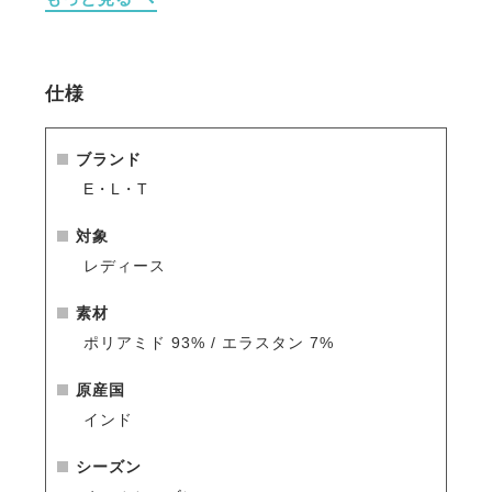
・ジップ付きポケット：フロント2ヶ所、サイドに1ヶ
所。
仕様
ブランド
E・L・T
対象
レディース
素材
ポリアミド 93% / エラスタン 7%
原産国
インド
シーズン