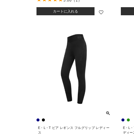
5.00
（1）
カートに入れる
E・L・T ピア レギンス フルグリップ レディー
E・L・
ス
ディー