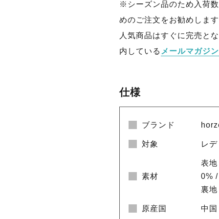
※シーズン品のため入荷数
めのご注文をお勧めします
人気商品はすぐに完売とな
内している
メールマガジン
仕様
ブランド
ho
対象
レデ
表地
素材
0% 
裏地
原産国
中国