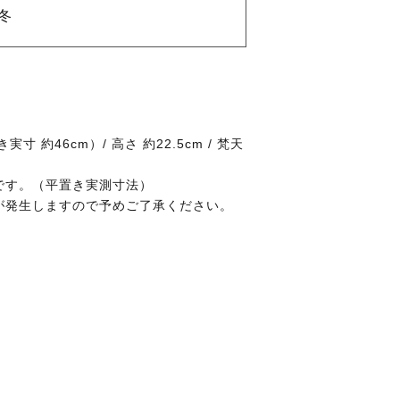
冬
 約46cm）/ 高さ 約22.5cm / 梵天
です。（平置き実測寸法）
が発生しますので予めご了承ください。