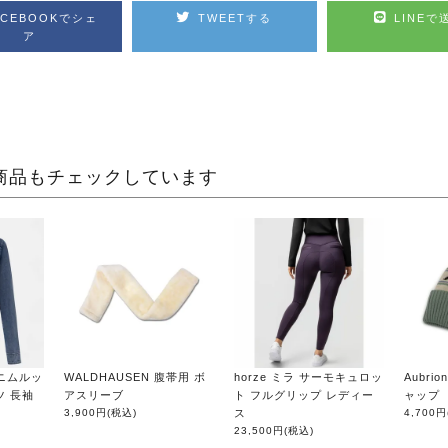
ACEBOOKでシェ
TWEETする
LINEで
ア
商品もチェックしています
デニムルッ
WALDHAUSEN 腹帯用 ボ
horze ミラ サーモキュロッ
Aubri
ツ 長袖
アスリーブ
ト フルグリップ レディー
ャップ
3,900円
(税込)
ス
4,700円
23,500円
(税込)