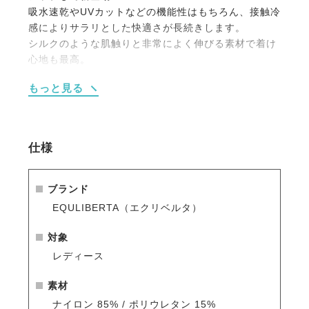
吸水速乾やUVカットなどの機能性はもちろん、接触冷
感によりサラリとした快適さが長続きします。
シルクのような肌触りと非常によく伸びる素材で着け
心地も最高。
もっと見る
・締め付けがなく自由で快適
縦横に伸びる2wayストレッチ素材。
伸縮性が非常に高い生地なので、締め付けが無く適度
にフィットします。
仕様
・UVカット UPF50+
UVカット機能は最高ランクのUPF50+。
ブランド
表面加工ではなく繊維そのものがUVカット機能を持っ
EQULIBERTA（エクリベルタ）
ているため、半永久的に効果が持続します。
対象
・接触冷感
レディース
着た瞬間から冷たさが感じられる接触冷感素材を使
用。
素材
なめらかでシルクのように気持ちよい手触りです。
ナイロン 85% / ポリウレタン 15%