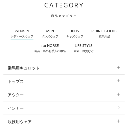
CATEGORY
商品カテゴリー
WOMEN
MEN
KIDS
RIDING GOODS
レディースウェア
メンズウェア
キッズウェア
乗馬用品
for HORSE
LIFE STYLE
馬具・馬のお手入れ用品
書籍・雑貨など
乗馬用キュロット
トップス
すべてのキュロット
アウター
すべてのトップス
フルグリップ・尻革 キュロット
インナー
すべてのアウター
ポロシャツ
ニーグリップ・膝革 キュロット
競技用ウェア
コート
カットソー・Tシャツ・タンクトップ
ノーグリップ・共布 キュロット