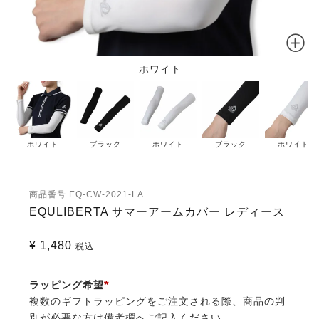
ホワイト
ホワイト
ブラック
ホワイト
ブラック
ホワイト
商品番号
EQ-CW-2021-LA
EQULIBERTA サマーアームカバー レディース
¥
1,480
税込
ラッピング希望
複数のギフトラッピングをご注文される際、商品の判
(必
別が必要な方は備考欄へご記入ください