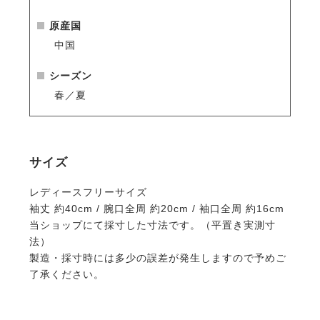
・吸水速乾
原産国
汗を素早く吸収して拡散させ、衣服をドライで快適に
中国
保つ吸水速乾素材。
激しい運動の後でもベタつかず、爽やかな着心地をキ
シーズン
ープします。
春／夏
・乗馬以外にも
ジョギング、ゴルフなどのスポーツはもちろん、ガー
デニングなど様々なアウトドアシーンでも活躍しま
サイズ
す。
レディースフリーサイズ
※ロゴは片腕のみです。
袖丈 約40cm / 腕口全周 約20cm / 袖口全周 約16cm
当ショップにて採寸した寸法です。（平置き実測寸
法）
製造・採寸時には多少の誤差が発生しますので予めご
了承ください。