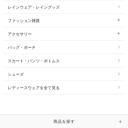
レインウェア・レイングッズ
すべての競技用ウェア
ジャケット・ブルゾン
機能性シャツ・スポーツシャツ
ファッション雑貨
ショージャケット
ベスト
パーカー・トレーナー・スウェット
アクセサリー
すべてのファッション雑貨
ショーシャツ
その他 アウター
ニット・セーター
バッグ・ポーチ
すべてのアクセサリー
ソックス
タイ・タイピン・その他アクセサリー
シャツ・ブラウス・ワンピース
スカート・パンツ・ボトムス
リング
ベルト
その他 トップス
シューズ
ピアス・イヤリング
帽子・ヘア小物
レディースウェアを全て見る
ネックレス
マフラー・スカーフ・ストール・スヌード
ブレスレット・バングル・アンクレット
手袋
ピン・ブローチ・コサージュ
商品を探す
時計・財布・キーケース・革小物