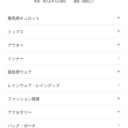
馬具・馬のお手入れ用品
書籍・雑貨など
乗馬用キュロット
トップス
すべてのキュロット
アウター
すべてのトップス
フルグリップ・尻革 キュロット
インナー
すべてのアウター
ポロシャツ
ニーグリップ・膝革 キュロット
競技用ウェア
コート
カットソー・Tシャツ・タンクトップ
ノーグリップ・共布 キュロット
レインウェア・レイングッズ
すべての競技用ウェア
ジャケット・ブルゾン
機能性シャツ・スポーツシャツ
ファッション雑貨
ショージャケット
ベスト
パーカー・トレーナー・スウェット
アクセサリー
すべてのファッション雑貨
ショーシャツ
その他 アウター
ニット・セーター
バッグ・ポーチ
すべてのアクセサリー
ソックス