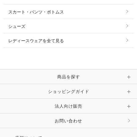
タイ・タイピン・その他アクセサリー
シャツ・ブラウス・ワンピース
スカート・パンツ・ボトムス
リング
ベルト
その他 トップス
シューズ
ピアス・イヤリング
帽子・ヘア小物
レディースウェアを全て見る
ネックレス
マフラー・スカーフ・ストール・スヌード
ブレスレット・バングル・アンクレット
手袋
ピン・ブローチ・コサージュ
商品を探す
時計・財布・キーケース・革小物
ショッピングガイド
その他 アクセサリー
キーホルダー・チャーム・ストラップ
法人向け販売
その他 ファッション雑貨
お問い合わせ