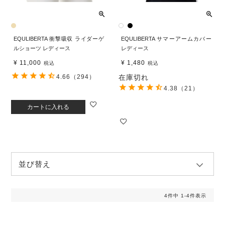
EQULIBERTA 衝撃吸収 ライダーゲ
EQULIBERTA サマーアームカバー
ルショーツ レディース
レディース
¥
11,000
¥
1,480
税込
税込
4.66
（294）
在庫切れ
4.38
（21）
カートに入れる
並び替え
4
件中
1
-
4
件表示