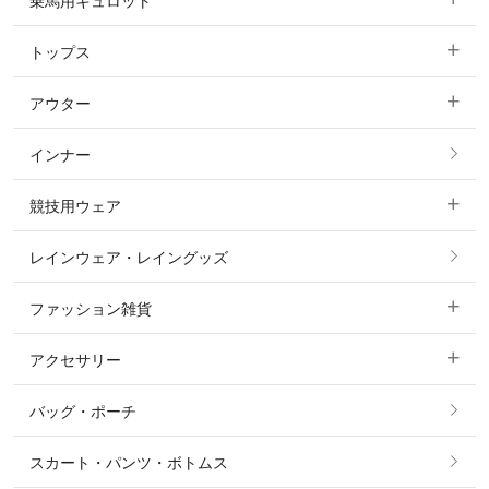
乗馬用キュロット
トップス
すべてのキュロット
アウター
すべてのトップス
フルグリップ・尻革 キュロット
インナー
すべてのアウター
ポロシャツ
ニーグリップ・膝革 キュロット
競技用ウェア
コート
カットソー・Tシャツ・タンクトップ
ノーグリップ・共布 キュロット
レインウェア・レイングッズ
すべての競技用ウェア
ジャケット・ブルゾン
機能性シャツ・スポーツシャツ
ファッション雑貨
ショージャケット
ベスト
パーカー・トレーナー・スウェット
アクセサリー
すべてのファッション雑貨
ショーシャツ
その他 アウター
ニット・セーター
バッグ・ポーチ
すべてのアクセサリー
ソックス
タイ・タイピン・その他アクセサリー
シャツ・ブラウス・ワンピース
スカート・パンツ・ボトムス
リング
ベルト