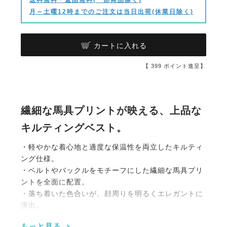
月～土曜12時までのご注文は当日出荷(休業日除く)
カートに入れる
【
399
ポイント進呈】
繊細な馬具プリントが映える、上品な
キルティングベスト。
・軽やかな着心地と適度な保温性を両立したキルティ
ング仕様。
・ベルトやバックルをモチーフにした繊細な馬具プリ
ントを全面に配置。
・落ち着いた色合いが、顔周りを明るくエレガントに
演出。
・体のラインをすっきりと見せ、動きやすさも兼ね備
もっと見る