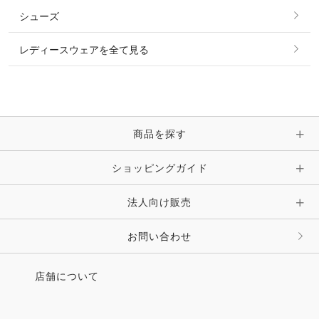
その他 トップス
シューズ
ピアス・イヤリング
帽子・ヘア小物
レディースウェアを全て見る
ネックレス
マフラー・スカーフ・ストール・スヌード
ブレスレット・バングル・アンクレット
手袋
ピン・ブローチ・コサージュ
商品を探す
時計・財布・キーケース・革小物
ショッピングガイド
その他 アクセサリー
キーホルダー・チャーム・ストラップ
法人向け販売
その他 ファッション雑貨
お問い合わせ
店舗について