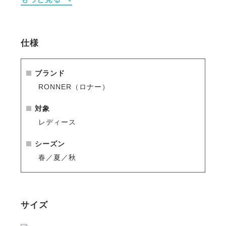
えたスリムなシルエット。
・前面にはクラシカルな雰囲気を醸し出す、温かみの
あるボタン留めを採用。
・襟元から裾、袖ぐりに施されたコントラストの効い
仕様
たパイピングが全体のアクセント。
・両サイドに小物の収納に便利な実用的なポケットを
配置。
ブランド
RONNER（ロナー）
※シーズン品のため入荷数が少なく再販はありません
のでお早めのご注文をお勧めします。
対象
人気商品はすぐに完売となりますので、新商品をいち
レディース
早くご案内している
メールマガジン
や
LINE
をご活用く
ださい。
シーズン
春／夏／秋
サイズ