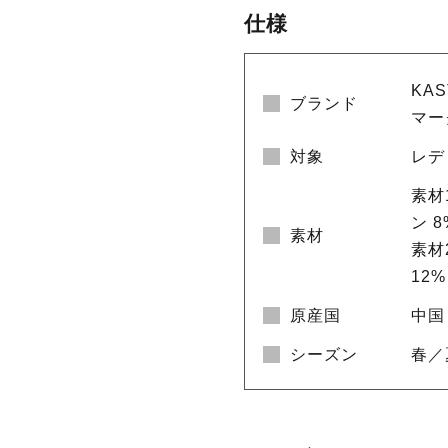
仕様
KA
ブランド
マー
対象
レデ
素材
ン 
素材
素材
12%
原産国
中国
シーズン
春／