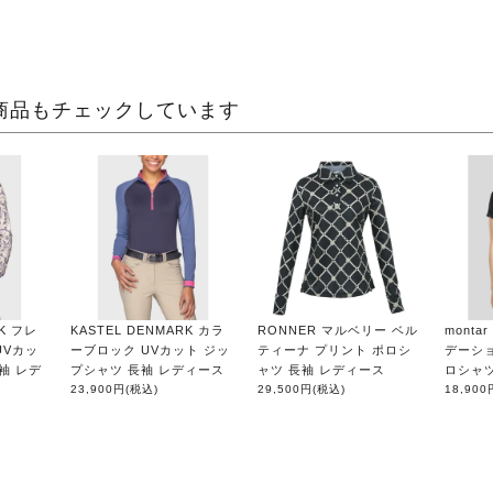
商品もチェックしています
RK フレ
KASTEL DENMARK カラ
RONNER マルベリー ベル
mont
UVカッ
ーブロック UVカット ジッ
ティーナ プリント ポロシ
デーショ
袖 レデ
プシャツ 長袖 レディース
ャツ 長袖 レディース
ロシャツ
23,900円
(税込)
29,500円
(税込)
18,900