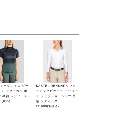
ar モーグレイス グラ
KASTEL DENMARK ブル
ン テクニカル ポ
ーミングピオニー テーラー
 半袖 レディース
ド ジップショーシャツ 長
円
(税込)
袖 レディース
22,600円
(税込)