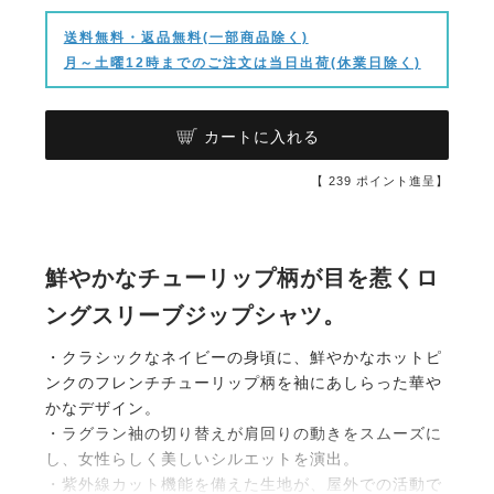
送料無料・返品無料(一部商品除く)
月～土曜12時までのご注文は当日出荷(休業日除く)
カートに入れる
【
239
ポイント進呈】
鮮やかなチューリップ柄が目を惹くロ
ングスリーブジップシャツ。
・クラシックなネイビーの身頃に、鮮やかなホットピ
ンクのフレンチチューリップ柄を袖にあしらった華や
かなデザイン。
・ラグラン袖の切り替えが肩回りの動きをスムーズに
し、女性らしく美しいシルエットを演出。
・紫外線カット機能を備えた生地が、屋外での活動で