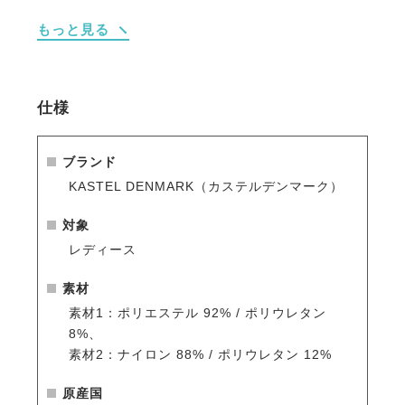
も大切な肌を保護。
もっと見る
・柔らかな4方向ストレッチ素材と通気性に優れたパ
ワーメッシュが、常に涼しく快適な着心地を維持。
・優れた抗菌防臭加工により、汗をかいてもニオイが
気にならず清潔感を維持。
仕様
・スタイリッシュなスタンドカラーと1/4ジップが、
スムーズな体温調節と自在なスタイリングを実現。
・乗馬シーンだけでなくハイキングや各種スポーツ、
ブランド
日常のカジュアルな装いまで場所を選ばず幅広く活
KASTEL DENMARK（カステルデンマーク）
躍。
対象
※シーズン品のため入荷数が少なく再販はありません
レディース
のでお早めのご注文をお勧めします。
人気商品はすぐに完売となりますので、新商品をいち
素材
早くご案内している
メールマガジン
や
LINE
をご活用く
素材1：ポリエステル 92% / ポリウレタン
ださい。
8%、
素材2：ナイロン 88% / ポリウレタン 12%
原産国