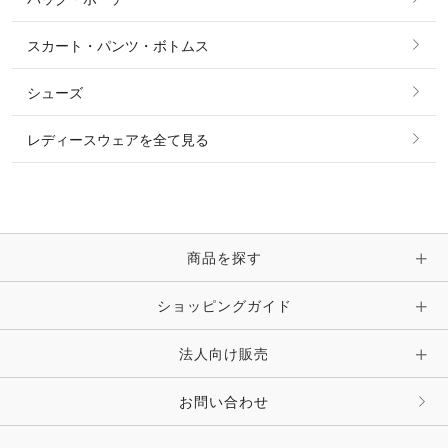
すべてのアクセサリー
ソックス
タイ・タイピン・その他アクセサリー
シャツ・ブラウス・ワンピース
スカート・パンツ・ボトムス
リング
ベルト
その他 トップス
シューズ
ピアス・イヤリング
帽子・ヘア小物
レディースウェアを全て見る
ネックレス
マフラー・スカーフ・ストール・スヌード
ブレスレット・バングル・アンクレット
手袋
ピン・ブローチ・コサージュ
商品を探す
時計・財布・キーケース・革小物
ショッピングガイド
その他 アクセサリー
キーホルダー・チャーム・ストラップ
法人向け販売
その他 ファッション雑貨
お問い合わせ