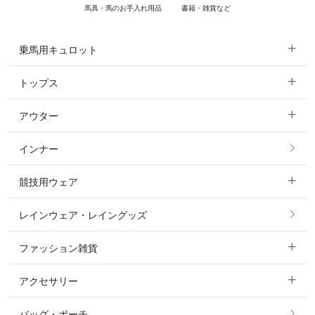
馬具・馬のお手入れ用品
書籍・雑貨など
乗馬用キュロット
トップス
すべてのキュロット
アウター
すべてのトップス
フルグリップ・尻革 キュロット
インナー
すべてのアウター
ポロシャツ
ニーグリップ・膝革 キュロット
競技用ウェア
コート
カットソー・Tシャツ・タンクトップ
ノーグリップ・共布 キュロット
レインウェア・レイングッズ
すべての競技用ウェア
ジャケット・ブルゾン
機能性シャツ・スポーツシャツ
ファッション雑貨
ショージャケット
ベスト
パーカー・トレーナー・スウェット
アクセサリー
すべてのファッション雑貨
ショーシャツ
その他 アウター
ニット・セーター
バッグ・ポーチ