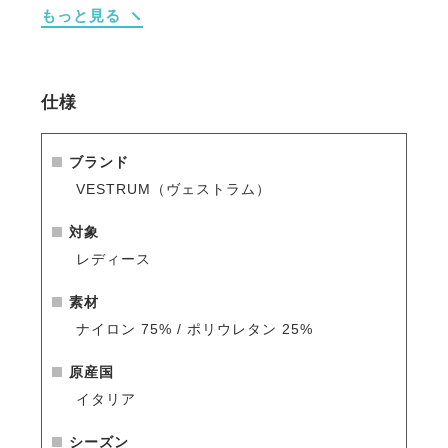
もっと見る
※シーズン品のため入荷数が少なく再販はありません
のでお早めのご注文をお勧めします。
人気商品はすぐに完売となりますので、新商品をいち
仕様
早くご案内している
メールマガジン
や
LINE
をご活用く
ださい。
ブランド
VESTRUM（ヴェストラム）
対象
レディース
素材
ナイロン 75% / ポリウレタン 25%
原産国
イタリア
シーズン