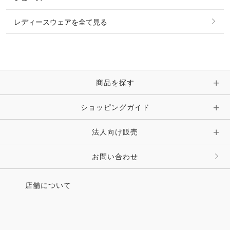
ピアス・イヤリング
帽子・ヘア小物
レディースウェアを全て見る
ネックレス
マフラー・スカーフ・ストール・スヌード
ブレスレット・バングル・アンクレット
手袋
ピン・ブローチ・コサージュ
商品を探す
時計・財布・キーケース・革小物
ショッピングガイド
その他 アクセサリー
キーホルダー・チャーム・ストラップ
法人向け販売
その他 ファッション雑貨
お問い合わせ
店舗について