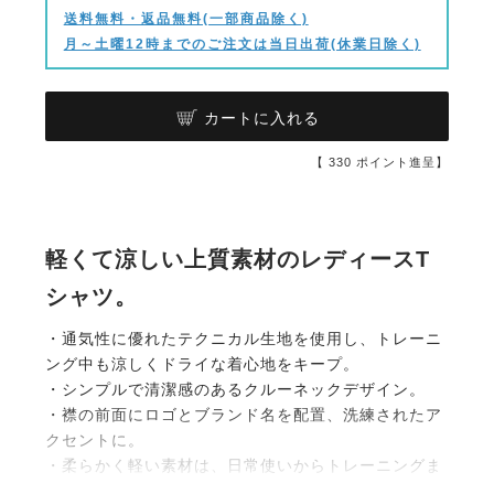
送料無料・返品無料(一部商品除く)
月～土曜12時までのご注文は当日出荷(休業日除く)
カートに入れる
【
330
ポイント進呈】
軽くて涼しい上質素材のレディースT
シャツ。
・通気性に優れたテクニカル生地を使用し、トレーニ
ング中も涼しくドライな着心地をキープ。
・シンプルで清潔感のあるクルーネックデザイン。
・襟の前面にロゴとブランド名を配置、洗練されたア
クセントに。
・柔らかく軽い素材は、日常使いからトレーニングま
で快適に着用することが可能。