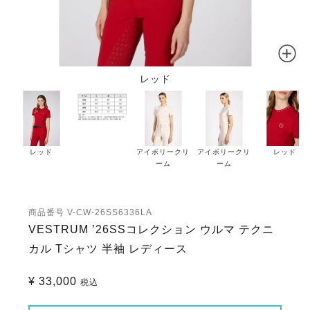
レッド
レッド
アイボリークリ
アイボリークリ
レッド
ーム
ーム
商品番号
V-CW-26SS6336LA
VESTRUM ’26SSコレクション ウルマ テクニ
カル Tシャツ 半袖 レディース
¥
33,000
税込