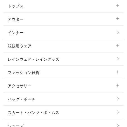
トップス
すべてのキュロット
アウター
すべてのトップス
フルグリップ・尻革 キュロット
インナー
すべてのアウター
ポロシャツ
ニーグリップ・膝革 キュロット
競技用ウェア
コート
カットソー・Tシャツ・タンクトップ
ノーグリップ・共布 キュロット
レインウェア・レイングッズ
すべての競技用ウェア
ジャケット・ブルゾン
機能性シャツ・スポーツシャツ
ファッション雑貨
ショージャケット
ベスト
パーカー・トレーナー・スウェット
アクセサリー
すべてのファッション雑貨
ショーシャツ
その他 アウター
ニット・セーター
バッグ・ポーチ
すべてのアクセサリー
ソックス
タイ・タイピン・その他アクセサリー
シャツ・ブラウス・ワンピース
スカート・パンツ・ボトムス
リング
ベルト
その他 トップス
シューズ