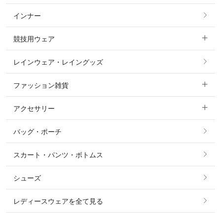
インナー
すべてのアウター
ポロシャツ
ニーグリップ・膝革 キュロット
競技用ウェア
コート
カットソー・Tシャツ・タンクトップ
ノーグリップ・共布 キュロット
レインウェア・レイングッズ
すべての競技用ウェア
ジャケット・ブルゾン
機能性シャツ・スポーツシャツ
ファッション雑貨
ショージャケット
ベスト
パーカー・トレーナー・スウェット
アクセサリー
すべてのファッション雑貨
ショーシャツ
その他 アウター
ニット・セーター
バッグ・ポーチ
すべてのアクセサリー
ソックス
タイ・タイピン・その他アクセサリー
シャツ・ブラウス・ワンピース
スカート・パンツ・ボトムス
リング
ベルト
その他 トップス
シューズ
ピアス・イヤリング
帽子・ヘア小物
レディースウェアを全て見る
ネックレス
マフラー・スカーフ・ストール・スヌード