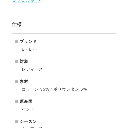
・袖口にはロゴプリントをあしらい、シンプルな中に
ほどよいアクセントをプラス。
・伸縮性のある素材が動きに自然に寄り添い、日常の
トレーニングにも快適。
仕様
※シーズン品のため入荷数が少なく再販はありません
のでお早めのご注文をお勧めします。
ブランド
人気商品はすぐに完売となりますので、新商品をいち
E・L・T
早くご案内している
メールマガジン
や
LINE
をご活用く
ださい。
対象
レディース
素材
コットン 95% / ポリウレタン 5%
原産国
インド
シーズン