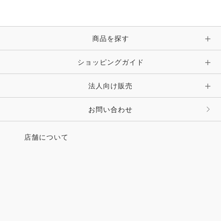
ブレスレット・バングル・アンクレット
手袋
ピン・ブローチ・コサージュ
商品を探す
時計・財布・キーケース・革小物
ショッピングガイド
その他 アクセサリー
キーホルダー・チャーム・ストラップ
法人向け販売
その他 ファッション雑貨
お問い合わせ
店舗について