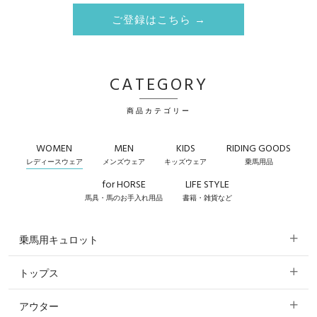
ご登録はこちら →
CATEGORY
商品カテゴリー
WOMEN
MEN
KIDS
RIDING GOODS
レディースウェア
メンズウェア
キッズウェア
乗馬用品
for HORSE
LIFE STYLE
馬具・馬のお手入れ用品
書籍・雑貨など
乗馬用キュロット
トップス
すべてのキュロット
アウター
すべてのトップス
フルグリップ・尻革 キュロット