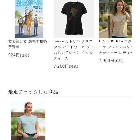
君と翔ける 競馬学校騎
horze カトリン クリス
EQULIBERTA エクイブ
手課程
タル アートワーク ウェ
ーケ フレンチスリーブ
スタン Tシャツ 半袖 レ
カットソー レディース
924円
(税込)
ディース
7,900円
(税込)
7,200円
(税込)
最近チェックした商品