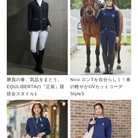
勝負の春、気品をまとう。
Nico ロンTを自分らしく！春
EQULIBERTAの『正装』競
の軽やかUVカットコーデ
技会スタイル1
Style3