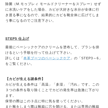
除菌（M.モゥブレィ モールドクリーナーをスプレー）せず
に水洗いケアをした場合、カビが大好きな水分が全体に行
き渡る事になるので、結果的にカビを靴全体に広げてしま
う事になるのでご注意下さい。
STEP5
仕上げ
最後にベーシックケアのクリームを塗布して、ブラシを掛
けるという手順を行って仕上げて下さい。
詳しくは「
本革ブーツのベーシックケア
」の「STEP3～6」
をご覧ください。
【カビが生える諸条件】
カビが生える条件は「高温」「多湿」「汚れ」です。この
３つの条件を取り除くことでカビの発生率は急激に下がり
ます。
保管の際はこの３点に特に気を使ってください。
また靴をしまう際は靴箱に穴を開ける、または専用の靴箱