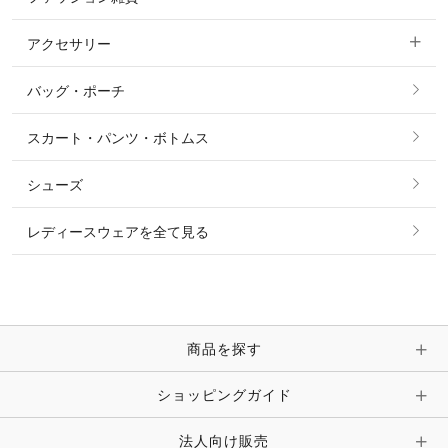
ショージャケット
ベスト
パーカー・トレーナー・スウェット
アクセサリー
すべてのファッション雑貨
ショーシャツ
その他 アウター
ニット・セーター
バッグ・ポーチ
すべてのアクセサリー
ソックス
タイ・タイピン・その他アクセサリー
シャツ・ブラウス・ワンピース
スカート・パンツ・ボトムス
リング
ベルト
その他 トップス
シューズ
ピアス・イヤリング
帽子・ヘア小物
レディースウェアを全て見る
ネックレス
マフラー・スカーフ・ストール・スヌード
ブレスレット・バングル・アンクレット
手袋
ピン・ブローチ・コサージュ
商品を探す
時計・財布・キーケース・革小物
ショッピングガイド
その他 アクセサリー
キーホルダー・チャーム・ストラップ
法人向け販売