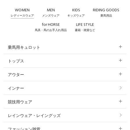
WOMEN
MEN
KIDS
RIDING GOODS
レディースウェア
メンズウェア
キッズウェア
乗馬用品
for HORSE
LIFE STYLE
馬具・馬のお手入れ用品
書籍・雑貨など
乗馬用キュロット
トップス
すべてのキュロット
アウター
すべてのトップス
フルグリップ・尻革 キュロット
インナー
すべてのアウター
ポロシャツ
ニーグリップ・膝革 キュロット
競技用ウェア
コート
カットソー・Tシャツ・タンクトップ
ノーグリップ・共布 キュロット
レインウェア・レイングッズ
すべての競技用ウェア
ジャケット・ブルゾン
機能性シャツ・スポーツシャツ
ファッション雑貨