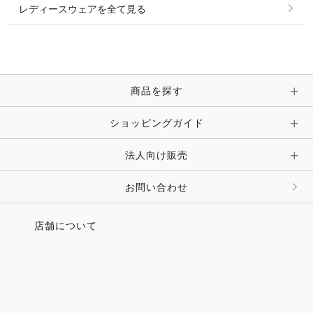
レディースウェアを全て見る
ネックレス
マフラー・スカーフ・ストール・スヌード
ブレスレット・バングル・アンクレット
手袋
ピン・ブローチ・コサージュ
商品を探す
時計・財布・キーケース・革小物
ショッピングガイド
その他 アクセサリー
キーホルダー・チャーム・ストラップ
法人向け販売
その他 ファッション雑貨
お問い合わせ
店舗について