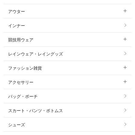
アウター
すべてのトップス
フルグリップ・尻革 キュロット
インナー
すべてのアウター
ポロシャツ
ニーグリップ・膝革 キュロット
競技用ウェア
コート
カットソー・Tシャツ・タンクトップ
ノーグリップ・共布 キュロット
レインウェア・レイングッズ
すべての競技用ウェア
ジャケット・ブルゾン
機能性シャツ・スポーツシャツ
ファッション雑貨
ショージャケット
ベスト
パーカー・トレーナー・スウェット
アクセサリー
すべてのファッション雑貨
ショーシャツ
その他 アウター
ニット・セーター
バッグ・ポーチ
すべてのアクセサリー
ソックス
タイ・タイピン・その他アクセサリー
シャツ・ブラウス・ワンピース
スカート・パンツ・ボトムス
リング
ベルト
その他 トップス
シューズ
ピアス・イヤリング
帽子・ヘア小物