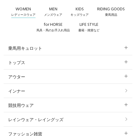
WOMEN
MEN
KIDS
RIDING GOODS
レディースウェア
メンズウェア
キッズウェア
乗馬用品
for HORSE
LIFE STYLE
馬具・馬のお手入れ用品
書籍・雑貨など
乗馬用キュロット
トップス
すべてのキュロット
アウター
すべてのトップス
フルグリップ・尻革 キュロット
インナー
すべてのアウター
ポロシャツ
ニーグリップ・膝革 キュロット
競技用ウェア
コート
カットソー・Tシャツ・タンクトップ
ノーグリップ・共布 キュロット
レインウェア・レイングッズ
すべての競技用ウェア
ジャケット・ブルゾン
機能性シャツ・スポーツシャツ
ファッション雑貨
ショージャケット