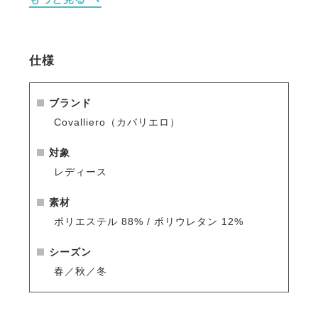
※シーズン品のため入荷数が少なく再販はありません
のでお早めのご注文をお勧めします。
人気商品はすぐに完売となりますので、新商品をいち
早くご案内している
メールマガジン
や
LINE
をご活用く
仕様
ださい。
ブランド
Covalliero（カバリエロ）
対象
レディース
素材
ポリエステル 88% / ポリウレタン 12%
シーズン
春／秋／冬