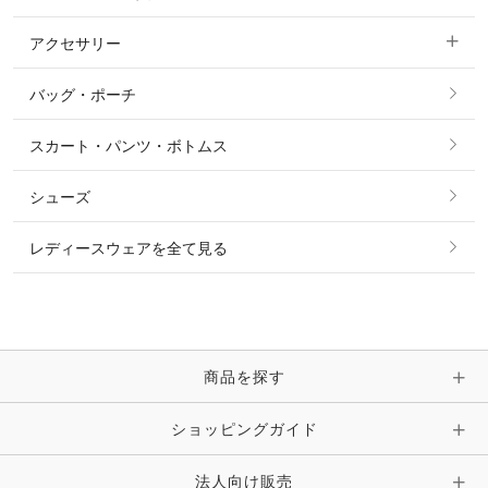
ベスト
パーカー・トレーナー・スウェット
アクセサリー
すべてのファッション雑貨
ショーシャツ
その他 アウター
ニット・セーター
バッグ・ポーチ
すべてのアクセサリー
ソックス
タイ・タイピン・その他アクセサリー
シャツ・ブラウス・ワンピース
スカート・パンツ・ボトムス
リング
ベルト
その他 トップス
シューズ
ピアス・イヤリング
帽子・ヘア小物
レディースウェアを全て見る
ネックレス
マフラー・スカーフ・ストール・スヌード
ブレスレット・バングル・アンクレット
手袋
ピン・ブローチ・コサージュ
商品を探す
時計・財布・キーケース・革小物
ショッピングガイド
その他 アクセサリー
キーホルダー・チャーム・ストラップ
法人向け販売