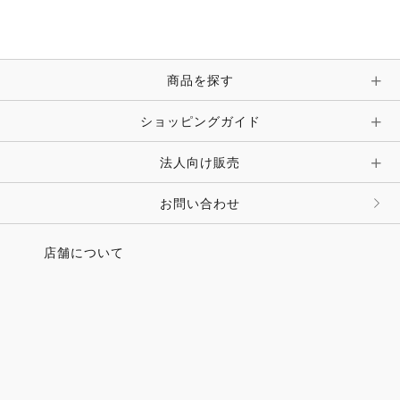
ブレスレット・バングル・アンクレット
手袋
ピン・ブローチ・コサージュ
商品を探す
時計・財布・キーケース・革小物
ショッピングガイド
その他 アクセサリー
キーホルダー・チャーム・ストラップ
法人向け販売
その他 ファッション雑貨
お問い合わせ
店舗について