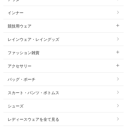
フルグリップ・尻革 キュロット
インナー
すべてのアウター
ポロシャツ
ニーグリップ・膝革 キュロット
競技用ウェア
コート
カットソー・Tシャツ・タンクトップ
ノーグリップ・共布 キュロット
レインウェア・レイングッズ
すべての競技用ウェア
ジャケット・ブルゾン
機能性シャツ・スポーツシャツ
ファッション雑貨
ショージャケット
ベスト
パーカー・トレーナー・スウェット
アクセサリー
すべてのファッション雑貨
ショーシャツ
その他 アウター
ニット・セーター
バッグ・ポーチ
すべてのアクセサリー
ソックス
タイ・タイピン・その他アクセサリー
シャツ・ブラウス・ワンピース
スカート・パンツ・ボトムス
リング
ベルト
その他 トップス
シューズ
ピアス・イヤリング
帽子・ヘア小物
レディースウェアを全て見る
ネックレス
マフラー・スカーフ・ストール・スヌード