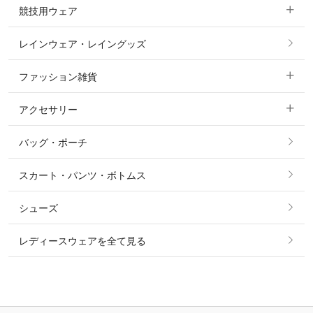
競技用ウェア
コート
カットソー・Tシャツ・タンクトップ
ノーグリップ・共布 キュロット
レインウェア・レイングッズ
すべての競技用ウェア
ジャケット・ブルゾン
機能性シャツ・スポーツシャツ
ファッション雑貨
ショージャケット
ベスト
パーカー・トレーナー・スウェット
アクセサリー
すべてのファッション雑貨
ショーシャツ
その他 アウター
ニット・セーター
バッグ・ポーチ
すべてのアクセサリー
ソックス
タイ・タイピン・その他アクセサリー
シャツ・ブラウス・ワンピース
スカート・パンツ・ボトムス
リング
ベルト
その他 トップス
シューズ
ピアス・イヤリング
帽子・ヘア小物
レディースウェアを全て見る
ネックレス
マフラー・スカーフ・ストール・スヌード
ブレスレット・バングル・アンクレット
手袋