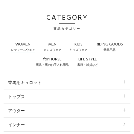
CATEGORY
商品カテゴリー
WOMEN
MEN
KIDS
RIDING GOODS
レディースウェア
メンズウェア
キッズウェア
乗馬用品
for HORSE
LIFE STYLE
馬具・馬のお手入れ用品
書籍・雑貨など
乗馬用キュロット
トップス
すべてのキュロット
アウター
すべてのトップス
フルグリップ・尻革 キュロット
インナー
すべてのアウター
ポロシャツ
ニーグリップ・膝革 キュロット