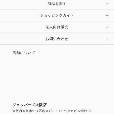
ピン・ブローチ・コサージュ
商品を探す
時計・財布・キーケース・革小物
ショッピングガイド
その他 アクセサリー
キーホルダー・チャーム・ストラップ
法人向け販売
その他 ファッション雑貨
お問い合わせ
店舗について
ジョッパーズ大阪店
大阪府大阪市中央区内本町1-2-11 ウタカビル6階601