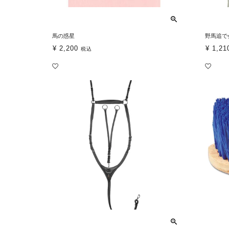
馬の惑星
野馬追で
¥
2,200
¥
1,21
税込