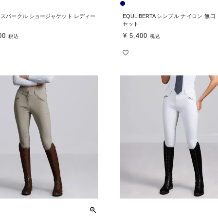
Ros スパークル ショージャケット レディー
EQULIBERTA シンプル ナイロン 無口
セット
00
¥
5,400
税込
税込