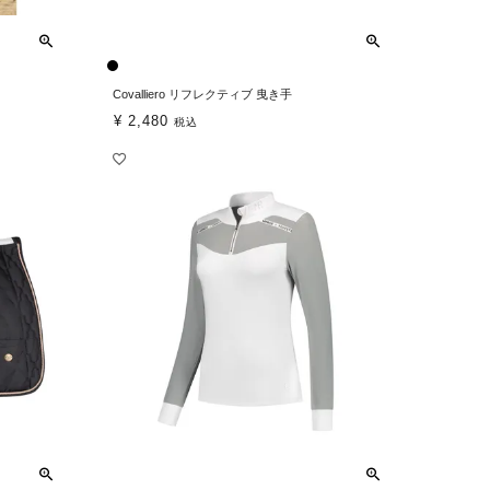
Covalliero リフレクティブ 曳き手
¥
2,480
税込