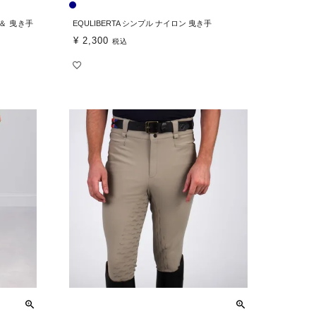
 ＆ 曳き手
EQULIBERTA シンプル ナイロン 曳き手
¥
2,300
税込