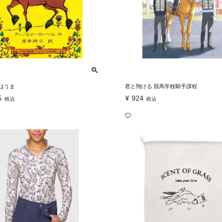
はうま
君と翔ける 競馬学校騎手課程
5
¥
924
税込
税込