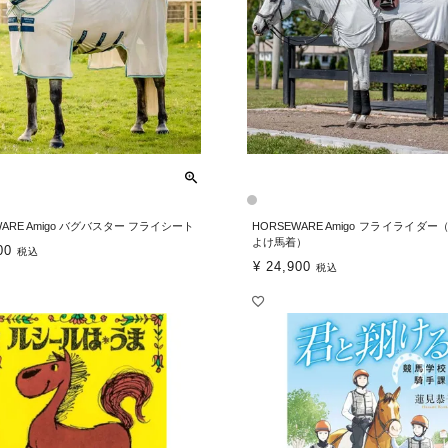
WARE Amigo バグバスター フライシート
HORSEWARE Amigo フライライダ
よけ馬着）
00
税込
¥
24,900
税込