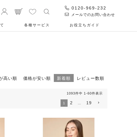
0120-969-232
メールでのお問い合わせ
て
各種サービス
お役⽴ちガイド
が高い順
価格が安い順
新着順
レビュー数順
1093
件中
1
-
60
件表示
2
19
1
…