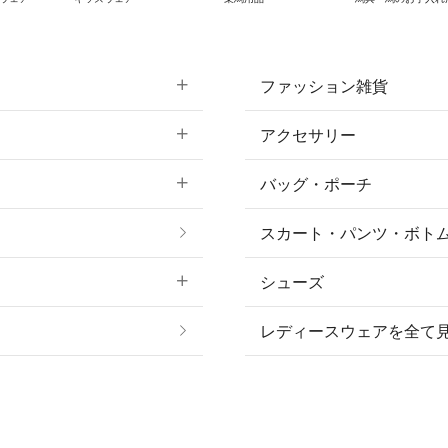
ファッション雑貨
アクセサリー
すべてのファッション
バッグ・ポーチ
すべてのアクセサリー
ソックス
スカート・パンツ・ボト
リング
ベルト
シューズ
プ
ピアス・イヤリング
帽子・ヘア小物
レディースウェアを全て
ネックレス
マフラー・スカーフ・
ブレスレット・バング
手袋