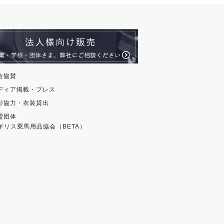
ージュ
ス・革小物
ム・ストラップ
貨
会協賛
ディア掲載・プレス
影協力・衣装貸出
盟団体
ギリス乗馬用品協会（BETA）