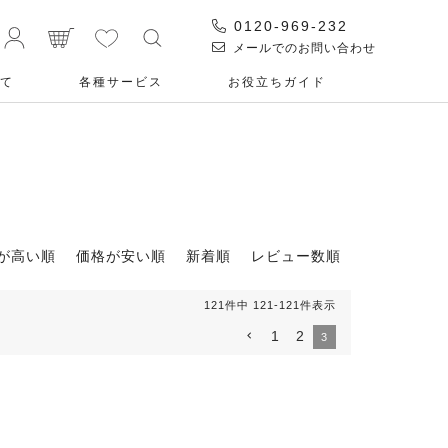
0120-969-232
メールでのお問い合わせ
て
各種サービス
お役⽴ちガイド
が高い順
価格が安い順
新着順
レビュー数順
121
件中
121
-
121
件表示
1
2
3