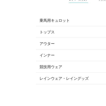
乗馬用キュロット
トップス
すべてのキュロット
アウター
すべてのトップス
フルグリップ・尻革 キュロット
インナー
すべてのアウター
ポロシャツ
ニーグリップ・膝革 キュロット
競技用ウェア
コート
カットソー・Tシャツ・タンクトッ
ノーグリップ・共布 キュロット
レインウェア・レイングッズ
すべての競技用ウェア
ジャケット・ブルゾン
機能性シャツ・スポーツシャツ
ショージャケット
ベスト
パーカー・トレーナー・スウェット
ショーシャツ
その他 アウター