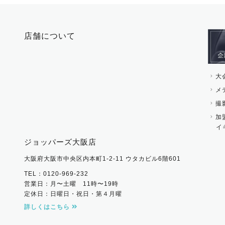
ピン・ブローチ・コサ
時計・財布・キーケー
ー
その他 アクセサリー
キーホルダー・チャー
店舗について
その他 ファッション雑
大
メ
撮
加
イ
ジョッパーズ大阪店
大阪府大阪市中央区内本町1-2-11 ウタカビル6階601
TEL：0120-969-232
営業日：月〜土曜 11時〜19時
定休日：日曜日・祝日・第４月曜
詳しくはこちら