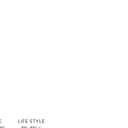
E
LIFE STYLE
用品
書籍・雑貨など