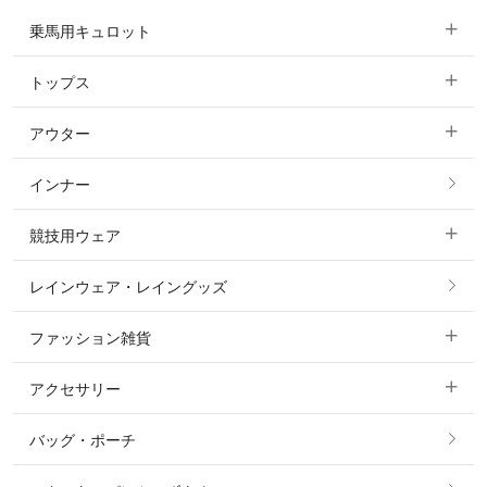
乗馬用キュロット
トップス
すべてのキュロット
アウター
すべてのトップス
フルグリップ・尻革 キュロット
インナー
すべてのアウター
ポロシャツ
ニーグリップ・膝革 キュロット
競技用ウェア
コート
カットソー・Tシャツ・タンクトップ
ノーグリップ・共布 キュロット
レインウェア・レイングッズ
すべての競技用ウェア
ジャケット・ブルゾン
機能性シャツ・スポーツシャツ
ファッション雑貨
ショージャケット
ベスト
パーカー・トレーナー・スウェット
アクセサリー
すべてのファッション雑貨
ショーシャツ
その他 アウター
ニット・セーター
バッグ・ポーチ
すべてのアクセサリー
ソックス
タイ・タイピン・その他アクセサリー
シャツ・ブラウス・ワンピース