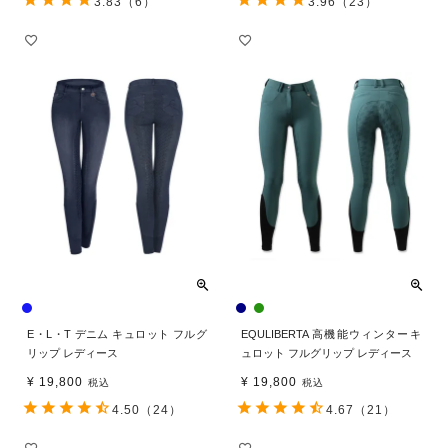
3.83
（6）
3.96
（23）
E・L・T デニム キュロット フルグ
EQULIBERTA 高機能ウィンターキ
リップ レディース
ュロット フルグリップ レディース
¥
19,800
¥
19,800
税込
税込
4.50
（24）
4.67
（21）