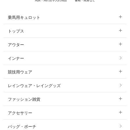
馬具・馬のお手入れ用品
書籍・雑貨など
乗馬用キュロット
トップス
すべてのキュロット
アウター
すべてのトップス
フルグリップ・尻革 キュロット
インナー
すべてのアウター
ポロシャツ
ニーグリップ・膝革 キュロット
競技用ウェア
コート
カットソー・Tシャツ・タンクトップ
ノーグリップ・共布 キュロット
レインウェア・レイングッズ
すべての競技用ウェア
ジャケット・ブルゾン
機能性シャツ・スポーツシャツ
ファッション雑貨
ショージャケット
ベスト
パーカー・トレーナー・スウェット
アクセサリー
すべてのファッション雑貨
ショーシャツ
その他 アウター
ニット・セーター
バッグ・ポーチ
すべてのアクセサリー
ソックス