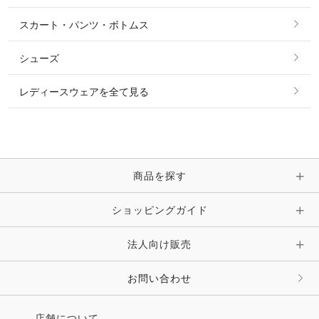
タイ・タイピン・その他アクセサリー
シャツ・ブラウス・ワンピース
スカート・パンツ・ボトムス
リング
ベルト
その他 トップス
シューズ
ピアス・イヤリング
帽子・ヘア小物
レディースウェアを全て見る
ネックレス
マフラー・スカーフ・ストール・スヌード
ブレスレット・バングル・アンクレット
手袋
ピン・ブローチ・コサージュ
商品を探す
時計・財布・キーケース・革小物
ショッピングガイド
その他 アクセサリー
キーホルダー・チャーム・ストラップ
法人向け販売
その他 ファッション雑貨
お問い合わせ
店舗について