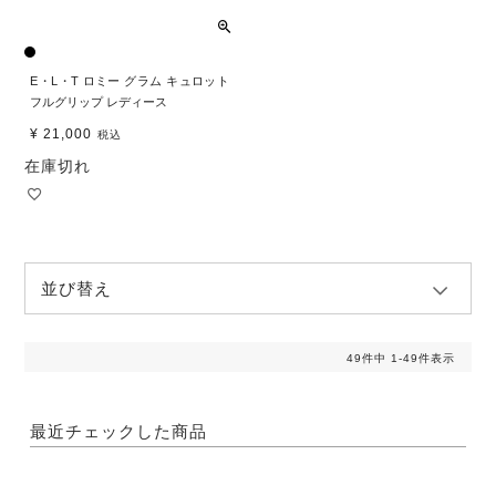
E・L・T ロミー グラム キュロット
フルグリップ レディース
¥
21,000
税込
在庫切れ
並び替え
49
件中
1
-
49
件表示
最近チェックした商品