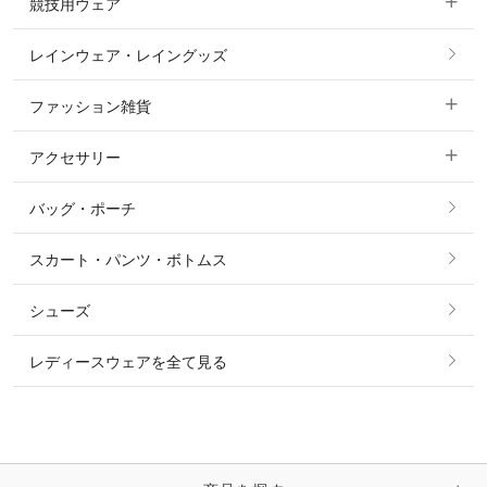
競技用ウェア
コート
カットソー・Tシャツ・タンクトップ
ノーグリップ・共布 キュロット
レインウェア・レイングッズ
すべての競技用ウェア
ジャケット・ブルゾン
機能性シャツ・スポーツシャツ
ファッション雑貨
ショージャケット
ベスト
パーカー・トレーナー・スウェット
アクセサリー
すべてのファッション雑貨
ショーシャツ
その他 アウター
ニット・セーター
バッグ・ポーチ
すべてのアクセサリー
ソックス
タイ・タイピン・その他アクセサリー
シャツ・ブラウス・ワンピース
スカート・パンツ・ボトムス
リング
ベルト
その他 トップス
シューズ
ピアス・イヤリング
帽子・ヘア小物
レディースウェアを全て見る
ネックレス
マフラー・スカーフ・ストール・スヌード
ブレスレット・バングル・アンクレット
手袋