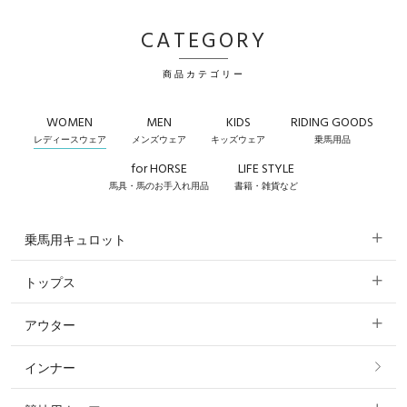
CATEGORY
商品カテゴリー
WOMEN
MEN
KIDS
RIDING GOODS
レディースウェア
メンズウェア
キッズウェア
乗馬用品
for HORSE
LIFE STYLE
馬具・馬のお手入れ用品
書籍・雑貨など
乗馬用キュロット
トップス
すべてのキュロット
アウター
すべてのトップス
フルグリップ・尻革 キュロット
インナー
すべてのアウター
ポロシャツ
ニーグリップ・膝革 キュロット