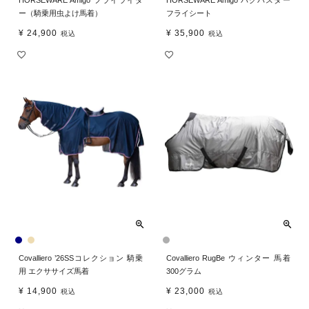
HORSEWARE Amigo フライライダ
HORSEWARE Amigo バグバスター
ー（騎乗用虫よけ馬着）
フライシート
¥
24,900
¥
35,900
税込
税込
Covalliero ’26SSコレクション 騎乗
Covalliero RugBe ウィンター 馬着
用 エクササイズ馬着
300グラム
¥
14,900
¥
23,000
税込
税込