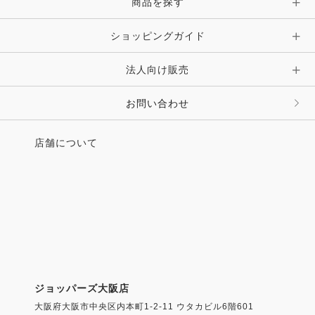
ピン・ブローチ・コサージュ
商品を探す
時計・財布・キーケース・革小物
ショッピングガイド
その他 アクセサリー
キーホルダー・チャーム・ストラップ
法人向け販売
その他 ファッション雑貨
お問い合わせ
店舗について
ジョッパーズ大阪店
大阪府大阪市中央区内本町1-2-11 ウタカビル6階601