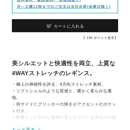
月～土曜12時までのご注文は当日出荷(休業日除く)
カートに入れる
【
198
ポイント進呈】
美シルエットと快適性を両立、上質な
4WAYストレッチのレギンス。
・極上の伸縮性を誇る、4方向ストレッチ素材。
・ソフトシェルのような質感と、暖かく柔らかな裏
地。
・両サイドにグリッターの輝きがアクセントのポケッ
ト付き。
・軽量でしなやかな素材が美シルエットを保ちつつ動
きやすさも両立。
もっと見る