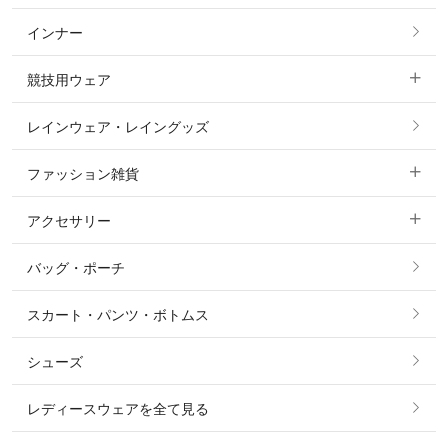
インナー
すべてのアウター
ポロシャツ
ニーグリップ・膝革 キュロット
競技用ウェア
コート
カットソー・Tシャツ・タンクトップ
ノーグリップ・共布 キュロット
レインウェア・レイングッズ
すべての競技用ウェア
ジャケット・ブルゾン
機能性シャツ・スポーツシャツ
ファッション雑貨
ショージャケット
ベスト
パーカー・トレーナー・スウェット
アクセサリー
すべてのファッション雑貨
ショーシャツ
その他 アウター
ニット・セーター
バッグ・ポーチ
すべてのアクセサリー
ソックス
タイ・タイピン・その他アクセサリー
シャツ・ブラウス・ワンピース
スカート・パンツ・ボトムス
リング
ベルト
その他 トップス
シューズ
ピアス・イヤリング
帽子・ヘア小物
レディースウェアを全て見る
ネックレス
マフラー・スカーフ・ストール・スヌード