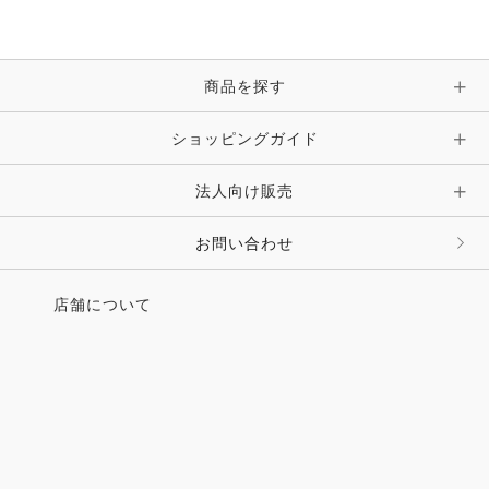
ブレスレット・バングル・アンクレット
手袋
ピン・ブローチ・コサージュ
商品を探す
時計・財布・キーケース・革小物
ショッピングガイド
その他 アクセサリー
キーホルダー・チャーム・ストラップ
法人向け販売
その他 ファッション雑貨
お問い合わせ
店舗について