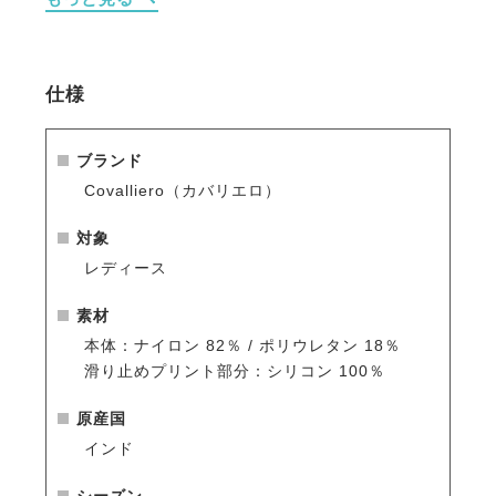
・通気性と体温調節機能で、快適さを長時間キープ。
・独自のグリップ付きフルシート仕様で安定感も抜
群。
仕様
※シーズン品のため入荷数が少なく再販はありません
のでお早めのご注文をお勧めします。
人気商品はすぐに完売となりますので、新商品をいち
ブランド
早くご案内している
メールマガジン
や
LINE
をご活用く
Covalliero（カバリエロ）
ださい。
対象
レディース
素材
本体：ナイロン 82％ / ポリウレタン 18％
滑り止めプリント部分：シリコン 100％
原産国
インド
シーズン