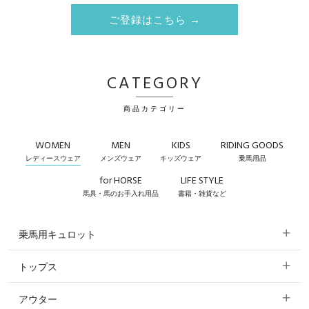
ご登録はこちら →
CATEGORY
商品カテゴリー
WOMEN
MEN
KIDS
RIDING GOODS
レディースウェア
メンズウェア
キッズウェア
乗馬用品
for HORSE
LIFE STYLE
馬具・馬のお手入れ用品
書籍・雑貨など
乗馬用キュロット
トップス
すべてのキュロット
アウター
すべてのトップス
フルグリップ・尻革 キュロット