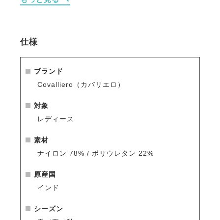
・独自のグリップを施したフルシート仕様により、鞍
との高い密着性とブレのない安定した騎座をサポー
ト。
・繊細な輝きを放つグリッター・アップリケを随所に
仕様
配置し、ライディングスタイルに華やかさを付加。
・右太もも部分にスマートフォン用ポケットを配置、
騎乗中や作業中も安全に保持可能。
ブランド
・通気性に特化したソフトで軽量な素材が、トレーニ
Covalliero（カバリエロ）
ング中もドライで快適な状態にキープ。
対象
※シーズン品のため入荷数が少なく再販はありません
レディース
のでお早めのご注文をお勧めします。
人気商品はすぐに完売となりますので、新商品をいち
素材
早くご案内している
メールマガジン
や
LINE
をご活用く
ナイロン 78% / ポリウレタン 22%
ださい。
原産国
インド
シーズン