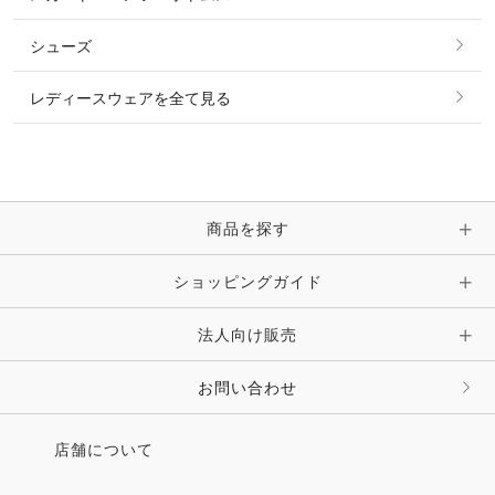
リング
ベルト
その他 トップス
シューズ
ピアス・イヤリング
帽子・ヘア小物
レディースウェアを全て見る
ネックレス
マフラー・スカーフ・ストール・スヌード
ブレスレット・バングル・アンクレット
手袋
ピン・ブローチ・コサージュ
商品を探す
時計・財布・キーケース・革小物
ショッピングガイド
その他 アクセサリー
キーホルダー・チャーム・ストラップ
法人向け販売
その他 ファッション雑貨
お問い合わせ
店舗について