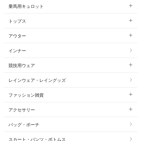
乗馬用キュロット
トップス
すべてのキュロット
アウター
すべてのトップス
フルグリップ・尻革 キュロット
インナー
すべてのアウター
ポロシャツ
ニーグリップ・膝革 キュロット
競技用ウェア
コート
カットソー・Tシャツ・タンクトップ
ノーグリップ・共布 キュロット
レインウェア・レイングッズ
すべての競技用ウェア
ジャケット・ブルゾン
機能性シャツ・スポーツシャツ
ファッション雑貨
ショージャケット
ベスト
パーカー・トレーナー・スウェット
アクセサリー
すべてのファッション雑貨
ショーシャツ
その他 アウター
ニット・セーター
バッグ・ポーチ
すべてのアクセサリー
ソックス
タイ・タイピン・その他アクセサリー
シャツ・ブラウス・ワンピース
スカート・パンツ・ボトムス