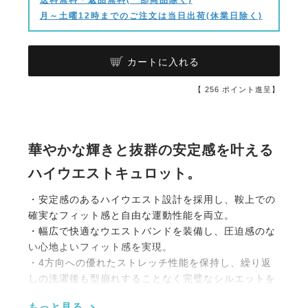
月～土曜12時までのご注文は当日出荷(休業日除く)
カートに入れる
【
256
ポイント進呈】
華やかな輝きと抜群の安定感を叶える
ハイウエストキュロット。
・安定感のあるハイウエスト設計を採用し、鞍上での
確実なフィット感と自由な運動性能を両立。
・幅広で快適なウエストバンドを装備し、圧迫感のな
い心地よいフィット感を実現。
・4方向への優れたストレッチ性能を保持し、繰り返
しの洗濯後も型崩れすることなく完璧なシルエットを
保証。
もっと見る