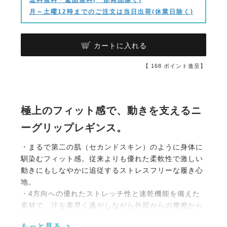
月～土曜12時までのご注文は当日出荷(休業日除く)
カートに入れる
【
168
ポイント進呈】
極上のフィット感で、動きを支えるニ
ーグリップレギンス。
・まるで第二の肌（セカンドスキン）のように身体に
馴染むフィット感。従来よりも優れた柔軟性で激しい
動きにもしなやかに追従するストレスフリーな履き心
地。
・4方向への優れたストレッチ性と速乾機能を備えた
素材で、汗を素早く逃がしながら外部からの摩擦から
肌をしっかりガード。
もっと見る