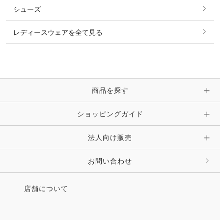
その他 トップス
シューズ
ピアス・イヤリング
帽子・ヘア小物
レディースウェアを全て見る
ネックレス
マフラー・スカーフ・ストール・スヌード
ブレスレット・バングル・アンクレット
手袋
ピン・ブローチ・コサージュ
商品を探す
時計・財布・キーケース・革小物
ショッピングガイド
その他 アクセサリー
キーホルダー・チャーム・ストラップ
法人向け販売
その他 ファッション雑貨
お問い合わせ
店舗について