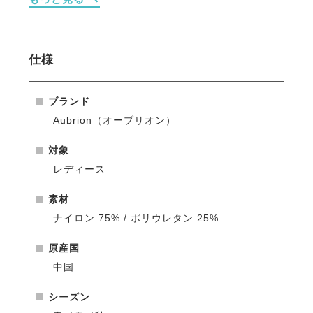
・ウエスト部分の安定感を高めるディープハイウエス
ト設計により、激しい運動中や放牧時でもズレにくく
安定したサポート力を維持。
・スマートフォンを収納できる便利な腿ポケットを装
仕様
備。出し入れがしやすくお手入れも簡単で、実用性と
デザイン性を兼備。
・シリコンニーパネルが、鞍との程よいグリップ力を
ブランド
発揮。
Aubrion（オーブリオン）
※シーズン品のため入荷数が少なく再販はありません
対象
のでお早めのご注文をお勧めします。
レディース
人気商品はすぐに完売となりますので、新商品をいち
早くご案内している
メールマガジン
や
LINE
をご活用く
素材
ださい。
ナイロン 75% / ポリウレタン 25%
原産国
中国
シーズン