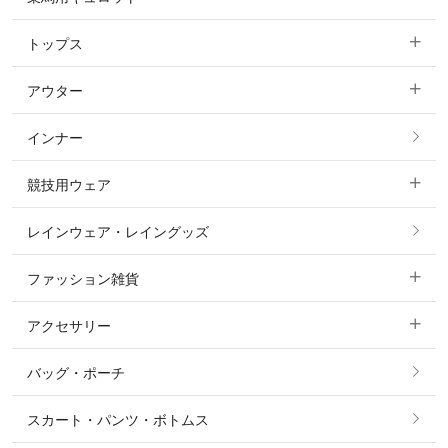
トップス
すべてのキュロット
アウター
すべてのトップス
フルグリップ・尻革 キュロット
インナー
すべてのアウター
ポロシャツ
ニーグリップ・膝革 キュロット
競技用ウェア
コート
カットソー・Tシャツ・タンクトップ
ノーグリップ・共布 キュロット
レインウェア・レイングッズ
すべての競技用ウェア
ジャケット・ブルゾン
機能性シャツ・スポーツシャツ
ファッション雑貨
ショージャケット
ベスト
パーカー・トレーナー・スウェット
アクセサリー
すべてのファッション雑貨
ショーシャツ
その他 アウター
ニット・セーター
バッグ・ポーチ
すべてのアクセサリー
ソックス
タイ・タイピン・その他アクセサリー
シャツ・ブラウス・ワンピース
スカート・パンツ・ボトムス
リング
ベルト