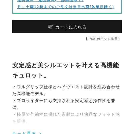
月～土曜12時までのご注文は当日出荷(休業日除く)
カートに入れる
【
768
ポイント進呈】
安定感と美シルエットを叶える高機能
キュロット。
・フルグリップ仕様とハイウエスト設計を組み合わせ
た高機能モデル。
・プロライダーにも支持される安定感と操作性を兼
備。
・軽量で伸縮性に優れた素材により快適なフィット感
を提供。
・騎乗時の滑りを抑えるフルグリップ仕様。
もっと見る