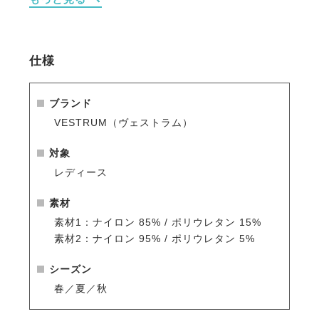
・美しいシルエットを生むハイウエストデザインが体
幹をサポート。
・サイドロゴプリントが洗練された印象。
仕様
※シーズン品のため入荷数が少なく再販はありません
のでお早めのご注文をお勧めします。
人気商品はすぐに完売となりますので、新商品をいち
ブランド
早くご案内している
メールマガジン
や
LINE
をご活用く
VESTRUM（ヴェストラム）
ださい。
対象
レディース
素材
素材1：ナイロン 85% / ポリウレタン 15%
素材2：ナイロン 95% / ポリウレタン 5%
シーズン
春／夏／秋