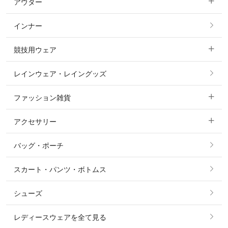
アウター
すべてのトップス
フルグリップ・尻革 キュロット
インナー
すべてのアウター
ポロシャツ
ニーグリップ・膝革 キュロット
競技用ウェア
コート
カットソー・Tシャツ・タンクトップ
ノーグリップ・共布 キュロット
レインウェア・レイングッズ
すべての競技用ウェア
ジャケット・ブルゾン
機能性シャツ・スポーツシャツ
ファッション雑貨
ショージャケット
ベスト
パーカー・トレーナー・スウェット
アクセサリー
すべてのファッション雑貨
ショーシャツ
その他 アウター
ニット・セーター
バッグ・ポーチ
すべてのアクセサリー
ソックス
タイ・タイピン・その他アクセサリー
シャツ・ブラウス・ワンピース
スカート・パンツ・ボトムス
リング
ベルト
その他 トップス
シューズ
ピアス・イヤリング
帽子・ヘア小物
レディースウェアを全て見る
ネックレス
マフラー・スカーフ・ストール・スヌード