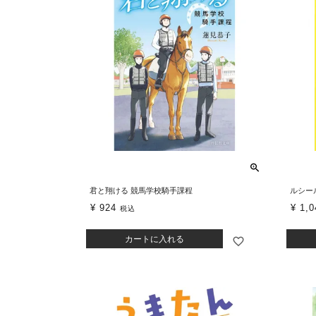
君と翔ける 競馬学校騎手課程
ルシー
¥
924
¥
1,0
税込
カートに入れる