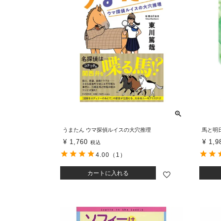
うまたん ウマ探偵ルイスの大穴推理
馬と明
¥
1,760
¥
1,9
税込
4.00
（1）
カートに入れる