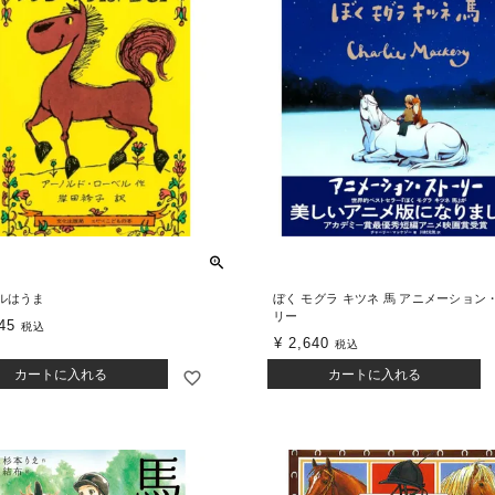
ルはうま
ぼく モグラ キツネ 馬 アニメーション
リー
45
税込
¥
2,640
税込
カートに入れる
カートに入れる