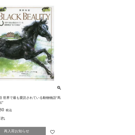
語 世界で最も愛読されている動物物語“馬
伝”
80
税込
切れ
再入荷お知らせ