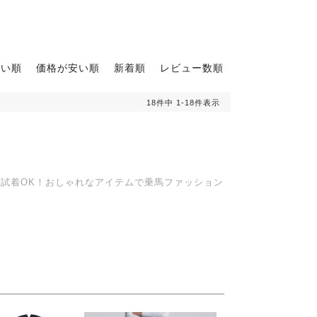
高い順
価格が安い順
新着順
レビュー数順
18
件中
1
-
18
件表示
で試着OK！おしゃれなアイテムで乗馬ファッション