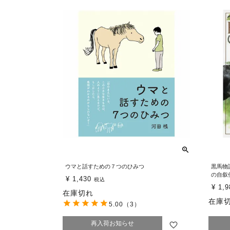
ウマと話すための７つのひみつ
黒馬物
の自叙
¥
1,430
税込
¥
1,9
在庫切れ
在庫
5.00
（3）
再入荷お知らせ