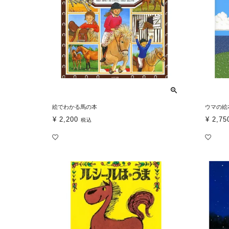
絵でわかる馬の本
ウマの絵
¥
2,200
¥
2,75
税込