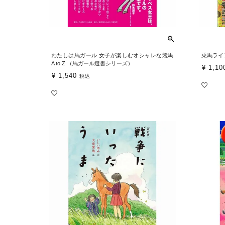
わたしは馬ガール 女子が楽しむオシャレな競馬
乗馬ライフ
A to Z （馬ガール選書シリーズ）
¥
1,10
¥
1,540
税込