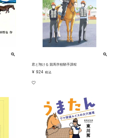
君と翔ける 競馬学校騎手課程
¥
924
税込