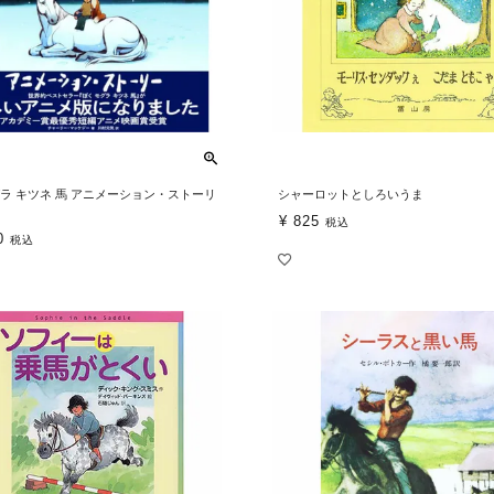
グラ キツネ 馬 アニメーション・ストーリ
シャーロットとしろいうま
¥
825
税込
0
税込