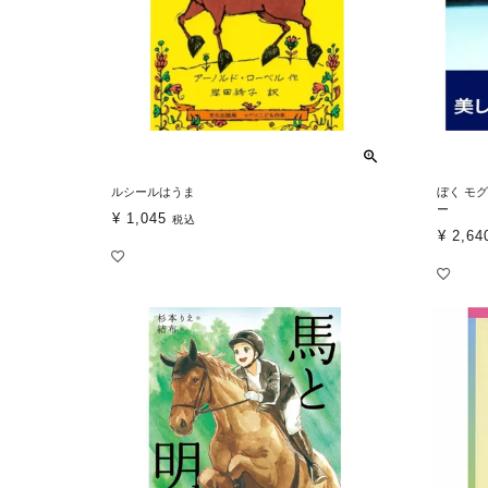
ルシールはうま
ぼく モ
ー
¥
1,045
税込
¥
2,64