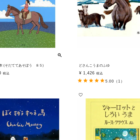
本 (そだててあそぼう ８５)
どさんこうまのふゆ
0
¥
1,426
税込
税込
5.00
（1）