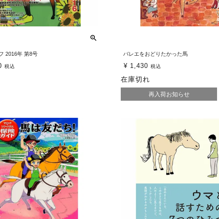
 2016年 第8号
バレエをおどりたかった馬
0
¥
1,430
税込
税込
在庫切れ
再入荷お知らせ