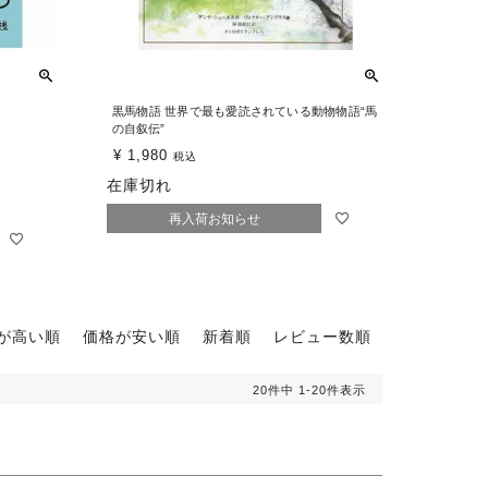
黒馬物語 世界で最も愛読されている動物物語“馬
の自叙伝”
¥
1,980
税込
在庫切れ
再入荷お知らせ
が高い順
価格が安い順
新着順
レビュー数順
20
件中
1
-
20
件表示