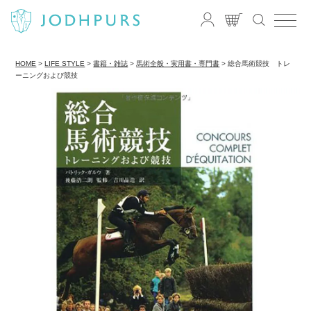
HOME
LIFE STYLE
書籍・雑誌
馬術全般・実用書・専門書
総合馬術競技 トレ
ーニングおよび競技