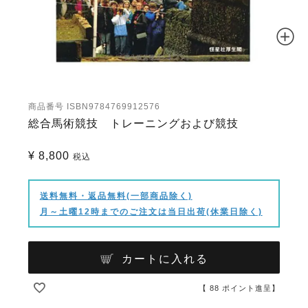
商品番号
ISBN9784769912576
総合馬術競技 トレーニングおよび競技
¥
8,800
税込
送料無料・返品無料(一部商品除く)
月～土曜12時までのご注文は当日出荷(休業日除く)
カートに入れる
【
88
ポイント進呈】