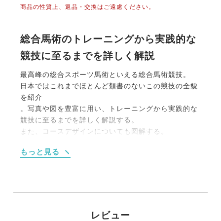
商品の性質上、返品・交換はご遠慮ください。
総合馬術のトレーニングから実践的な
競技に至るまでを詳しく解説
最高峰の総合スポーツ馬術といえる総合馬術競技。
日本ではこれまでほとんど類書のないこの競技の全貌
を紹介
。写真や図を豊富に用い、トレーニングから実践的な
競技に至るまでを詳しく解説する。
また、コースデザインについても図解する。
騎手だけでなくインストラクターやグルームまでが知
もっと見る
っておくべき馬の準備や世話など馬の基礎から学べる
良書でもある。
さらに、最先端の科学技術を駆使した新しいトレーニ
ングの魅力を述べる。
「総合馬術競技」を読んで気づいていただきたいの