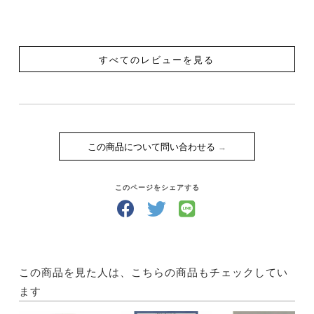
【内容】
目次
第１部：総合馬の調教
馬の選択 ／若馬の調教／フラットワークにおける馬の
すべてのレビューを見る
調教／障害飛越における馬の調教／馬具
第２部：コンディションの調整および身体の準備
トレーニングにおける生理学の基礎知識／飼料／運動
部位の治療 ／トレーニングの基本的技術／近代的トレ
ーニング／特殊なトレーニング／選手の肉体的準備
この商品について問い合わせる
第３部：馬術競技
馬の輸送／馬術競技／調教審査（馬場馬術）競技／耐
久競技（野外騎乗）／最後のテスト
このページをシェアする
第４部：クロスカントリーのコース・デザイン
コース・デザイナーの役割 ／野外障害の製作／参考資
料
この商品を見た人は、こちらの商品もチェックしてい
ます