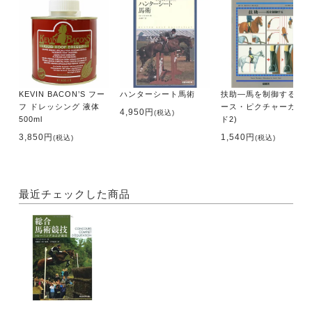
KEVIN BACON’S フー
ハンターシート馬術
扶助―馬を制御する (ホ
フ ドレッシング 液体
ース・ピクチャーガイ
4,950円
(税込)
500ml
ド2)
3,850円
1,540円
(税込)
(税込)
最近チェックした商品