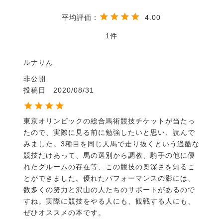
は、選手はもちろんのこと、インストラクターやグル
ームに対しても、非常に細かい点ですが、いまだ十分
4.00
には知られていない守るべきことを説明していること
です。
1
この著作は、選手になってまだ日の浅いライダーはも
とより、上手な選手や馬術教師にとっても、乗馬のた
ルナりん
めの準備、トレーニング、競技や馬の管理について、
非公開
気になる疑問点を解決してくれるはずです。
投稿日
2020/08/31
もちろん、クロスカントリーコースの構想についても
説明しています。
さらに、これからの総合馬術競技を考えるうえで、科
東京オリンピックの総合馬術競技チケットが当たっ
学的なトレーニングがもたらすであろう新しい技術や
たので、実際に見る前に勉強したいと思い、読んで
馬術の展望についても触れられています。
みました。3種目を同じ人馬で走り抜くという過酷な
競技だけあって、馬の選別から調教、騎手の他に優
・著者 パトリック・ガルウ
れたグルームの存在等、この競技の奥深さを知るこ
・サイズ：B5判
とができました。優れたパフォーマンスの影には、
・出版社 恒星社厚生閣
数多くの努力と沢山の人たちのサポートがあるので
・ページ数 256ページ
すね。実際に競技をやる人にも、観戦する人にも、
・出版日 2011年9月
ぜひオススメの本です。