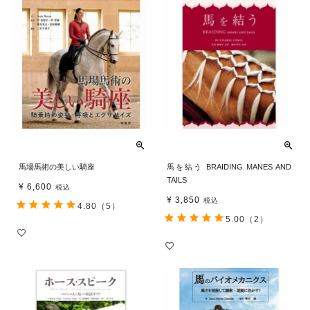
馬場馬術の美しい騎座
馬を結う BRAIDING MANES AND
TAILS
¥
6,600
税込
¥
3,850
税込
4.80
（5）
5.00
（2）