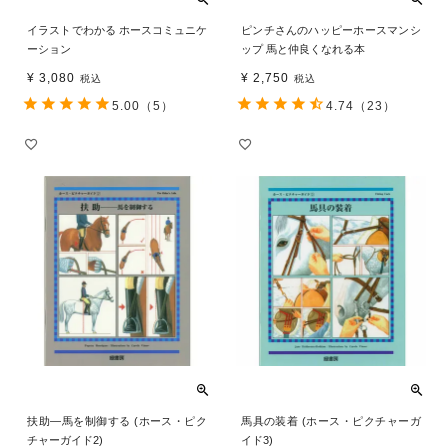
イラストでわかる ホースコミュニケ
ピンチさんのハッピーホースマンシ
ーション
ップ 馬と仲良くなれる本
¥
3,080
¥
2,750
税込
税込
5.00
（5）
4.74
（23）
扶助―馬を制御する (ホース・ピク
馬具の装着 (ホース・ピクチャーガ
チャーガイド2)
イド3)