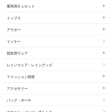
乗馬用キュロット
トップス
すべてのキュロット
アウター
すべてのトップス
フルグリップ・尻革 キュロット
インナー
すべてのアウター
ポロシャツ
ニーグリップ・膝革 キュロット
競技用ウェア
コート
カットソー・Tシャツ・タンクトップ
ノーグリップ・共布 キュロット
レインウェア・レイングッズ
すべての競技用ウェア
ジャケット・ブルゾン
機能性シャツ・スポーツシャツ
ファッション雑貨
ショージャケット
ベスト
パーカー・トレーナー・スウェット
アクセサリー
すべてのファッション雑貨
ショーシャツ
その他 アウター
ニット・セーター
バッグ・ポーチ
すべてのアクセサリー
ソックス
タイ・タイピン・その他アクセサリー
シャツ・ブラウス・ワンピース