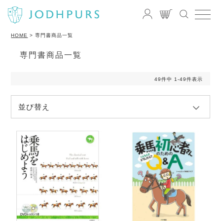
HOME
専門書商品一覧
専門書商品一覧
49
件中
1
-
49
件表示
並び替え