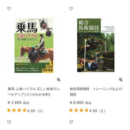
乗馬 上達バイブル 正しい技術でレ
総合馬術競技 トレーニングおよび
ベルアップ (コツがわかる本!)
競技
¥
1,683
¥
8,800
税込
税込
4.00
（1）
4.00
（1）