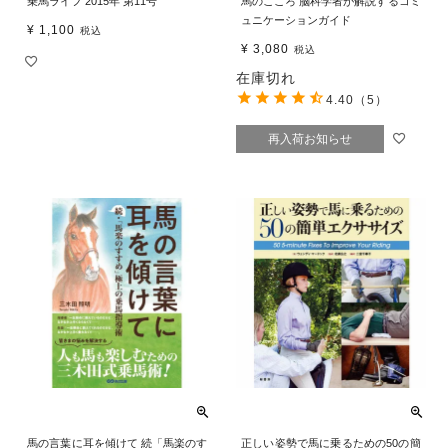
乗馬ライフ 2015年 第11号
馬のこころ 脳科学者が解説するコミ
ュニケーションガイド
¥
1,100
税込
¥
3,080
税込
在庫切れ
4.40
（5）
再入荷お知らせ
馬の言葉に耳を傾けて 続「馬楽のす
正しい姿勢で馬に乗るための50の簡