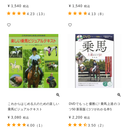
¥
1,540
¥
1,540
税込
税込
4.23
（13）
4.13
（8）
これからはじめる人のための楽しい
DVDでもっと優雅に! 乗馬上達のコ
乗馬ビジュアルテキスト
ツ50 新装版 (コツがわかる本!)
¥
3,080
¥
2,200
税込
税込
4.00
（1）
3.50
（2）