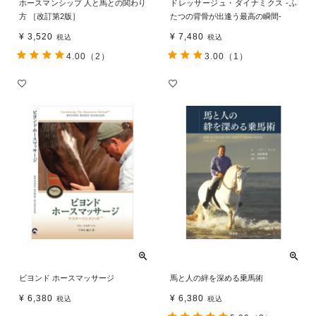
ホースマンシップ 人と馬との関わり
ドレッサージュ・ダイナミクス -ふ
方 ［改訂第2版］
たつの背骨が出逢う最高の瞬間-
¥
3,520
¥
7,480
税込
税込
4.00
（2）
3.00
（1）
ビヨンド ホースマッサージ
馬と人の絆を深める乗馬術
¥
6,380
¥
6,380
税込
税込