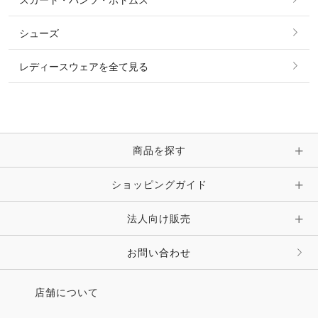
スカート・パンツ・ボトムス
リング
ベルト
その他 トップス
シューズ
ピアス・イヤリング
帽子・ヘア小物
レディースウェアを全て見る
ネックレス
マフラー・スカーフ・ストール・スヌード
ブレスレット・バングル・アンクレット
手袋
ピン・ブローチ・コサージュ
商品を探す
時計・財布・キーケース・革小物
ショッピングガイド
その他 アクセサリー
キーホルダー・チャーム・ストラップ
法人向け販売
その他 ファッション雑貨
お問い合わせ
店舗について