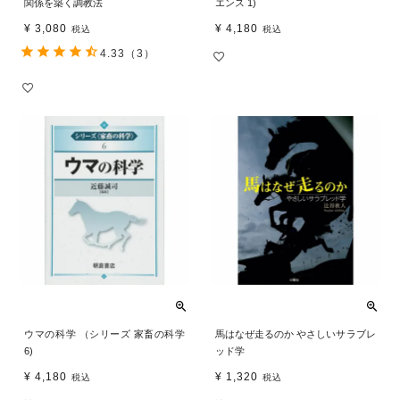
関係を築く調教法
エンス 1)
¥
3,080
¥
4,180
税込
税込
4.33
（3）
ウマの科学 （シリーズ 家畜の科学
馬はなぜ走るのか やさしいサラブレ
6)
ッド学
¥
4,180
¥
1,320
税込
税込