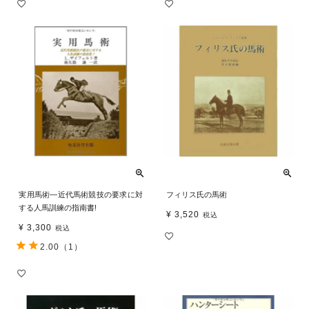
実用馬術―近代馬術競技の要求に対
フィリス氏の馬術
する人馬訓練の指南書!
¥
3,520
税込
¥
3,300
税込
2.00
（1）