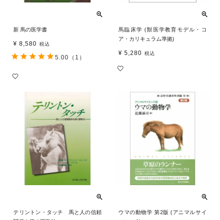
新 馬の医学書
馬臨床学 (獣医学教育モデル・コ
ア・カリキュラム準拠)
¥
8,580
税込
¥
5,280
税込
5.00
（1）
テリントン・タッチ 馬と人の信頼
ウマの動物学 第2版 (アニマルサイ