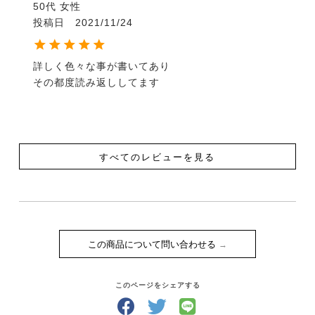
50代
女性
Chapter 9 扶助に対し軽く反応が良く、従順な馬
投稿日
2021/11/24
Chapter10 スムーズな移行
Chapter11 美しい運歩
Chapter12 素晴らしい側方運動
詳しく色々な事が書いてあり

Chapter13 美しいセルフキャリッジと収縮
その都度読み返ししてます
Chapter14 勇敢で信頼が置け賢い馬
著者紹介
ペリー・ウッド
【原著者】ペリー・ウッド（Perry Wood）
すべてのレビューを見る
世界的に知られるホースマンで、高い評価を得ている
『Real Riding』など、乗馬に関する著書を多く持
つ。
馬という最高の「師」たちから得た多くの知識と教訓
をもとに、人のコミュニケーションに関する
この商品について問い合わせる
『Secrets of the People Whisperer』という書籍も
執筆し、コミュニケーションとコーチングのエキスパ
ートとして、新聞やテレビにも多く取り上げられてい
このページをシェアする
る。