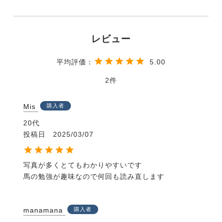
◆騎乗によるトレーニングはもちろん、地上での馬の
トレーニングも充実。
◆トレーニング項目ごとに「やるべきこと」「やって
はいけないこと」のリストを掲載。注意すべきポイン
トがわかりやすい。
5.00
◆性格の異なる馬を例に紹介しているため、実際のト
レーニングに活かしやすく、対応力も身につく。
2
◆乗馬クラブのインストラクターをはじめ、乗馬に携
わるすべての人が活用できる。
Mis
購入者
20代
Chapter 1 正しい馬を選ぶ
投稿日
2025/03/07
Chapter 2 ハンドリング
Chapter 3 素晴らしいパートナー
Chapter 4 騎手（ライダー）に集中する
写真が多くとてもわかりやすいです

Chapter 5 落ちつき、意欲があり、前進気勢のある
馬の勉強が趣味なので何回も読み直します
馬
Chapter 6 「停止」を極める
Chapter 7 「誘導」を極める
manamana
購入者
Chapter 8 口の柔らかさ