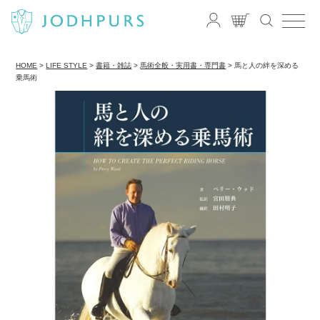
HOME
LIFE STYLE
書籍・雑誌
馬術全般・実用書・専門書
馬と人の絆を深める
乗馬術