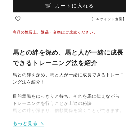
カートに入れる
【
64
ポイント進呈】
商品の性質上、返品・交換はご遠慮ください。
馬との絆を深め、馬と人が一緒に成長
できるトレーニング法を紹介
馬との絆を深め、馬と人が一緒に成長できるトレーニ
ング法を紹介！
目的意識をはっきりと持ち、それを馬に伝えながら
トレーニングを行うことが上達の秘訣！
馬との絆が深まり、信頼関係を築くことができます。
もっと見る
【本書のポイント】
◆写真が豊富で、実際のトレーニング方法がイメージ
しやすい。