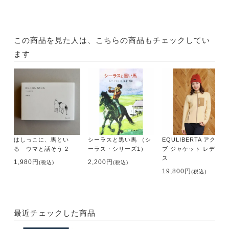
馬と良好な関係を築くカギは、古典馬術の原則である
柔軟性、軽快性と馬を理解することだとしている。
良好な関係があれば、誰もが素晴らしい結果を手に入
れることができると信じている。
この商品を見た人は、こちらの商品もチェックしてい
幅広い知識と素晴らしい能力を持ち、あらゆるレベル
ます
の馬とライダーを対象とし、イギリス内外で乗馬やホ
ースマンシップのクリニックを開いている。
・著者 ペリー・ウッド
・監修／翻訳 宮田 朋典
・翻訳 田村 明子
・サイズ A4判
はしっこに、馬とい
シーラスと黒い馬 （シ
EQULIBERTA アクティ
・ページ数 160ページ
る ウマと話そう 2
ーラス・シリーズ1）
ブ ジャケット レディー
・出版社 緑書房
ス
1,980円
2,200円
(税込)
(税込)
19,800円
(税込)
最近チェックした商品