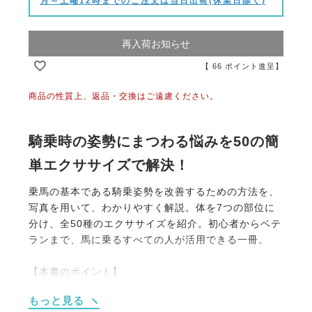
月～土曜12時までのご注文は当日出荷(休業日除く)
再入荷お知らせ
【
66
ポイント進呈】
商品の性質上、返品・交換はご遠慮ください。
騎乗時の姿勢にまつわる悩みを50の簡
単エクササイズで解決！
乗馬の基本である騎乗姿勢を改善するための方法を、
写真を用いて、わかりやすく解説。体を7つの部位に
分け、全50種のエクササイズを紹介。初心者からベテ
ランまで、馬に乗るすべての人が活用できる一冊。
【本書のポイント】
・全身を「頭と首」「胸と上背部」「骨盤と下背部」
もっと見る
「腕」「脚／足」「手首と拳」「足首と足先」の7つ