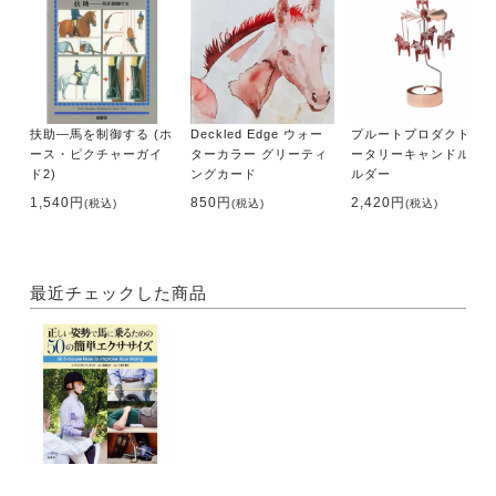
Section４ 腕
Ex20 肘は体の脇に
Ex21 肩が最も快適になる肘の位置
Ex22 肩関節を知る
扶助―馬を制御する (ホ
Deckled Edge ウォー
プルートプロダクト ロ
Ex23 肘をつなげる
ース・ピクチャーガイ
ターカラー グリーティ
ータリーキャンドルホ
Ex24 手綱につかまらないようにする
ド2)
ングカード
ルダー
Ex25 馬の口を引っ張らずに手綱を詰める
1,540円
850円
2,420円
(税込)
(税込)
(税込)
Ex26 手綱をたぐり寄せる
Ex27 肘を脇から引き離す
最近チェックした商品
Section５ 脚／足
Ex28 鐙革の長さを素早く正確に測る
Ex29 鐙を平らにして、安定した基盤を手に入れる
Ex30 太ももと鞍のコンタクトを改善する
Ex31 太ももの細いライダーのコンタクトを改善する
Ex32 エクイバンドで脚の位置の問題を解決する
Ex33 つま先に手を伸ばす
Ex34 「鏡よ鏡、鏡さん」