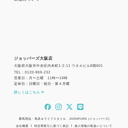
・著者 Wendy Murdoch
・監訳 北原 広之
・翻訳 二宮 千寿子
・サイズ AB判
・ページ数 224ページ
・出版社 緑書房
ジョッパーズ大阪店
大阪府大阪市中央区内本町1-2-11 ウタカビル6階601
TEL：0120-969-232
著者プロフィール
営業日：月〜土曜 11時〜19時
定休日：日曜日・祝日・第４月曜
Wendy Murdoch （ウェンディ マードック） （原
詳しくはこちら
著）
馬術の世界で、インストラクター、クリニシャンとし
て国際的に認められ、雑誌などへの執筆活動も行い、
著書に『Simplify Your Riding』など、３部構成の
乗馬用品・馬具＆ライフスタイル JODHPURS (ジョッパーズ)
DVD『Ride Like a Natural』も手掛けている。馬と
会社概要
特定商取引に基づく表記
個人情報の取扱いについて