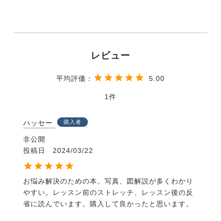
に分け、騎乗姿勢改善のための効果的なエクササイズ
を紹介。
・騎乗時のエクササイズだけでなく、馬に乗っていな
いときに行えるエクササイズも豊富に掲載。
・乗馬における騎乗姿勢の重要性と、どのようにして
正しい姿勢を身に付けるかをわかりやすく解説。
5.00
目次
はじめに
1
従来の指導法の問題点
脳と学習に関する最新の研究
ハッセー
購入者
学習のガイドライン
非公開
エクササイズの取り組み方
投稿日
2024/03/22
Section１ 頭と首
Ex1 頭のバランスを取る
お悩み解決のための本。写真、図解説が多くわかり
Ex2 脳の“感じる”側をみつける
やすい。レッスン前のストレッチ、レッスン後の反
Ex3 反対の方向を見る
省に読んでいます。購入して良かったと思います。
Ex4 目を後ろに戻す
Ex5 胸の上部を開き、頭や胸を持ち上げる