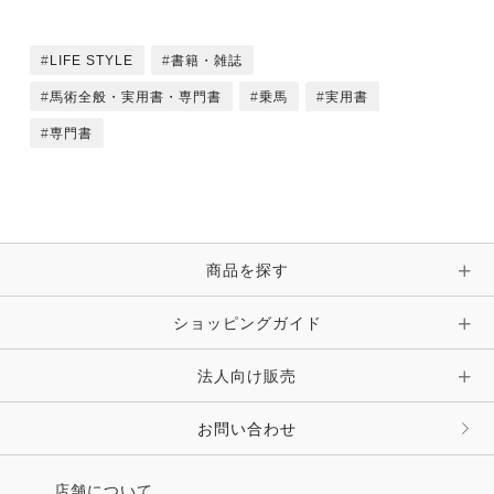
Section６ 手首と拳
Ex35 手首によるコネクション
LIFE STYLE
書籍・雑誌
Ex36 親指を上にすれば、結果は上々！
馬術全般・実用書・専門書
乗馬
実用書
Ex37 拳の握り方―手綱のコンタクト
Ex38 指の力を知る
専門書
Ex39 ハミとのコンタクトを安定させる
Ex40 余っている鐙革を活用する
Ex41 定まらない拳のお助け役
Ex42 手綱をブリッジする
Ex43 コンタクトを決める
商品を探す
Ex44 手綱の扶助の微調整
Ex45 アイスキャンディの棒で手首を真っすぐに
ショッピングガイド
Section７ 足首と足先
法人向け販売
Ex46 足首のアライメント
Ex47 足首を回す
お問い合わせ
Ex48 足先の秘密を明らかにする
Ex49 足首に働きかける
Ex50 足先のバランスポイントをみつける
店舗について