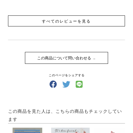
Section２ 胸と上背部
Ex6 肋骨を前に、肩を後ろに
すべてのレビューを見る
Ex7 頭を上げて！ 肩を後ろに！ 胸を前に！
Ex8 脇を伸ばす
Ex9 脇を強くする
Section３ 骨盤と下背部
この商品について問い合わせる
Ex10 下背部の正しい姿勢をみつける
Ex11 “定まらない”背中を決める
Ex12 踵の問題は、背中で改善する
このページをシェアする
Ex13 反り腰を真っすぐにする簡単な方法
Ex14 自分自身を収縮させる
Ex15 騎座を水平にする
Ex16 馬の前進気勢の引き出し方を楽しくみつける
Ex17 駈歩で座る
この商品を見た人は、こちらの商品もチェックしてい
Ex18 障害飛越の前傾姿勢を改善する
ます
Ex19 股関節をみつけて、安定した前傾姿勢を手に入
れる