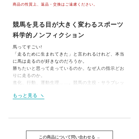
商品の性質上、返品・交換はご遠慮ください。
競馬を見る目が大きく変わるスポーツ
科学的ノンフィクション
馬ってすごい!
「走るために生まれてきた」と言われるけれど、本当
に馬は走るのが好きなのだろうか。
勝ちたいと思って走っているのか。なぜ人の指示どお
りに走るのか。
進化、行動、運動生理……。競馬の主役・サラブレッ
ドの生態や肉体を、「走る」をキーワードに切り取っ
もっと見る
た、
スポーツ科学的ノンフィクション。競馬を見る目が大
きく変わる!
【目次】
はじめに
この商品について問い合わせる