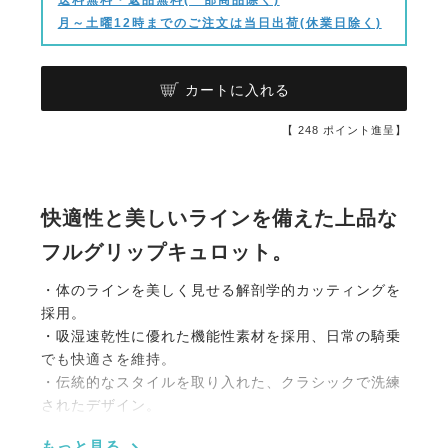
月～土曜12時までのご注文は当日出荷(休業日除く)
カートに入れる
【
248
ポイント進呈】
快適性と美しいラインを備えた上品な
フルグリップキュロット。
・体のラインを美しく見せる解剖学的カッティングを
採用。
・吸湿速乾性に優れた機能性素材を採用、日常の騎乗
でも快適さを維持。
・伝統的なスタイルを取り入れた、クラシックで洗練
されたデザイン。
・脚に施された同色のロゴが上品なアクセントに。
もっと見る