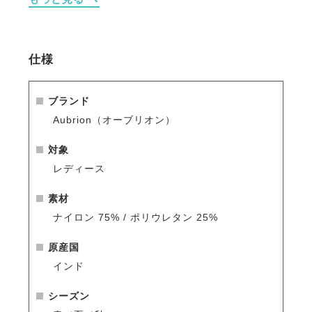
・実用性の高いジップポケットと、背面にはモックフ
ラップポケットを配置。
・安定感を高めるハイウエスト仕様。
・ツインスライドファスナーとジップフライによるス
仕様
ムーズな着脱性を実現。
・ベルトループ付きでトップスインも決まる端正な仕
上がりに。
ブランド
Aubrion（オーブリオン）
※シーズン品のため入荷数が少なく再販はありません
のでお早めのご注文をお勧めします。
対象
人気商品はすぐに完売となりますので、新商品をいち
レディース
早くご案内している
メールマガジン
や
LINE
をご活用く
ださい。
素材
ナイロン 75% / ポリウレタン 25%
原産国
インド
シーズン