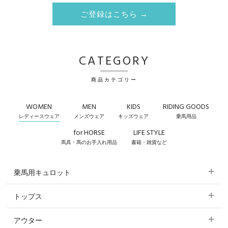
ご登録はこちら →
CATEGORY
商品カテゴリー
WOMEN
MEN
KIDS
RIDING GOODS
レディースウェア
メンズウェア
キッズウェア
乗馬用品
for HORSE
LIFE STYLE
馬具・馬のお手入れ用品
書籍・雑貨など
乗馬用キュロット
トップス
すべてのキュロット
アウター
すべてのトップス
フルグリップ・尻革 キュロット