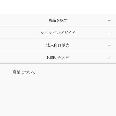
ブレスレット・バングル・アンクレット
手袋
ピン・ブローチ・コサージュ
商品を探す
時計・財布・キーケース・革小物
ショッピングガイド
その他 アクセサリー
キーホルダー・チャーム・ストラップ
法人向け販売
その他 ファッション雑貨
お問い合わせ
店舗について