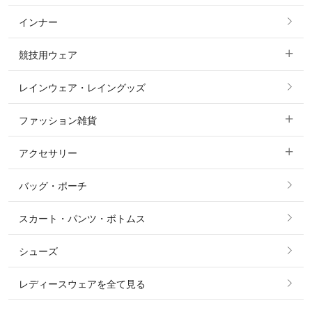
インナー
すべてのアウター
ポロシャツ
ニーグリップ・膝革 キュロット
競技用ウェア
コート
カットソー・Tシャツ・タンクトップ
ノーグリップ・共布 キュロット
レインウェア・レイングッズ
すべての競技用ウェア
ジャケット・ブルゾン
機能性シャツ・スポーツシャツ
ファッション雑貨
ショージャケット
ベスト
パーカー・トレーナー・スウェット
アクセサリー
すべてのファッション雑貨
ショーシャツ
その他 アウター
ニット・セーター
バッグ・ポーチ
すべてのアクセサリー
ソックス
タイ・タイピン・その他アクセサリー
シャツ・ブラウス・ワンピース
スカート・パンツ・ボトムス
リング
ベルト
その他 トップス
シューズ
ピアス・イヤリング
帽子・ヘア小物
レディースウェアを全て見る
ネックレス
マフラー・スカーフ・ストール・スヌード